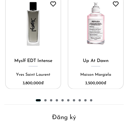
Myslf EDT Intense
Up At Dawn
Yves Saint Laurent
Maison Margiela
3,800,000
₫
3,500,000
₫
Đăng ký