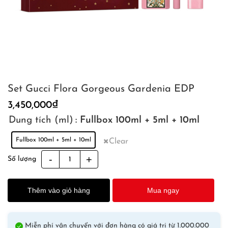
Set Gucci Flora Gorgeous Gardenia EDP
3,450,000
₫
Dung tích (ml)
: Fullbox 100ml + 5ml + 10ml
Fullbox 100ml + 5ml + 10ml
Clear
Set
Số lượng
Gucci
Flora
Thêm vào giỏ hàng
Mua ngay
Gorgeous
Gardenia
EDP
Miễn phí vận chuyển với đơn hàng có giá trị từ 1.000.000