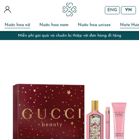
ENG
VN
Nước hoa nữ
Nước hoa nam
Nước hoa unisex
Note Hư
Miễn phí gói quà và chuẩn bị thiệp với đơn hàng đi tặng