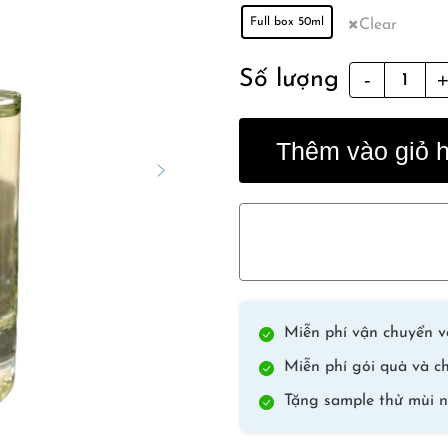
Full box 50ml
Clear
Baklava
Số lượng
Al
Sultan
Thêm vào giỏ 
quantity
Miễn phí vận chuyển vớ
Miễn phí gói quà và ch
Tặng sample thử mùi n