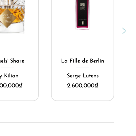
ua ngay
Mua ngay
els’ Share
La Fille de Berlin
y Kilian
Serge Lutens
500,000
₫
2,600,000
₫