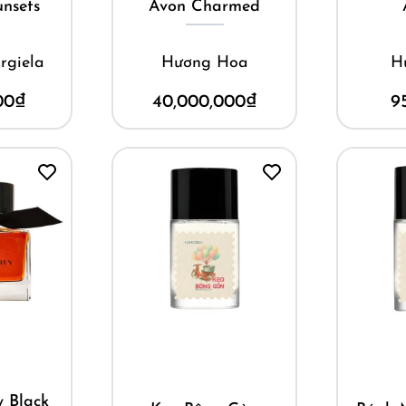
nsets
Avon Charmed
rgiela
Hương Hoa
H
00
₫
40,000,000
₫
9
ay
Mua ngay
M
y Black