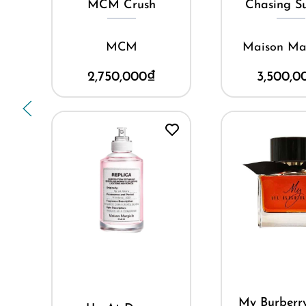
MCM Crush
Chasing Su
h
MCM
Maison Ma
2,750,000
₫
3,500,0
Mua ng
Mua ngay
My Burberr