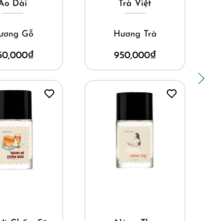
Áo Dài
Trà Việt
ương Gỗ
Hương Trà
50,000
₫
950,000
₫
ua ngay
Mua ngay