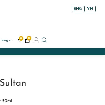
ENG
VN
0
0
Hương
Sultan
ox 50ml