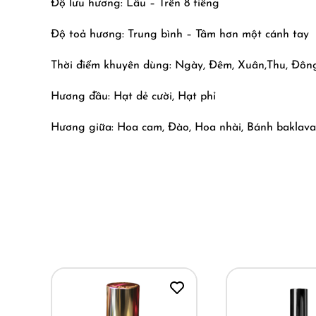
Độ lưu hương: Lâu – Trên 8 tiếng
Độ toả hương: Trung bình – Tầm hơn một cánh tay
Thời điểm khuyên dùng: Ngày, Đêm, Xuân,Thu, Đôn
Hương đầu: Hạt dẻ cười, Hạt phỉ
Hương giữa: Hoa cam, Đào, Hoa nhài, Bánh baklava
Hương cuối: Kẹo Loukhoum, Đậu tonka, Mật ong
Baklava Al Sultan | New 2024 – Mùi Của Tình Đầu.
Baklava Al Sultan được lấy cảm hứng từ món bánh 
cùng Soapy lạnh toát, điểm thêm chút Mật Ong khiến
Baklava Al Sultan mở đầu với sự kết hợp tươi mát 
cùng. Tiếp đến là một lớp Soapy lạnh, mix thêm ch
Nếu bạn là fan của mùi ngọt, EAP chắc chắn khuyê
chất lượng cho đến packaging, extrait de parfum mà g