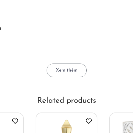
g
Xem thêm
tráng miệng Baklava nổi tiếng tại Thổ Nhĩ Kỳ và vùng Balkan
 tổng thể tròn trịa và cuốn hút cực kì!
Related products
của Kẹo Cam ngọt ngào, cùng nét bùi béo của Hạt Dẻ Cười và 
út Mật Ong ở hậu vị tạo nên món tráng miệng Baklava vô cùng
n bạn nên trải nghiệm thử Baklava Al Sultan một lần để cảm 
iá lại rất hợp lý!