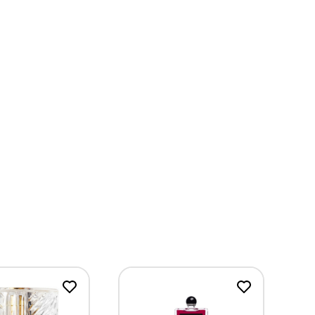
! Mùi hương là sự kết hợp của Kẹo Cam ngọt mát
Hạt Phỉ tạo cảm giác thích thú và đáng yêu vô
 hoàn hảo và bắt mũi.
nhận độ mượt mà và cuốn hút của nó. Mùi ngon từ