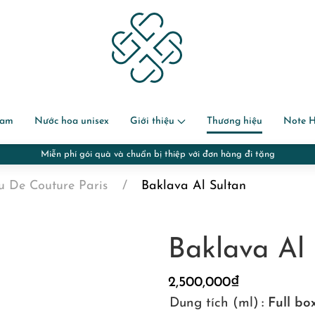
nam
Nước hoa unisex
Giới thiệu
Thương hiệu
Note 
Miễn phí gói quà và chuẩn bị thiệp với đơn hàng đi tặng
 De Couture Paris
Baklava Al Sultan
Baklava Al 
2,500,000
₫
Dung tích (ml)
: Full b