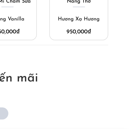
Mì Chấm Sữa
Nàng Thơ
ng Vanilla
Hương Xạ Hương
50,000
₫
950,000
₫
ến mãi