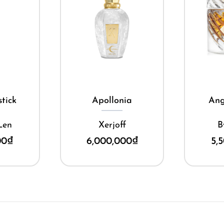
ay
Mua ngay
M
tick
Apollonia
Ang
Len
Xerjoff
B
00
₫
6,000,000
₫
5,