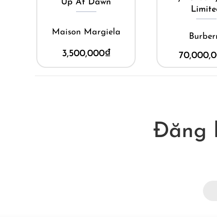
e
Up At Dawn
Limit
t
Maison Margiela
Burber
3,500,000
₫
70,000,
Đăng 