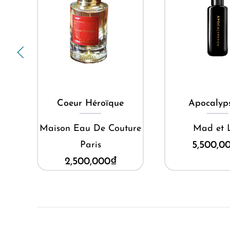
Mua ngay
Mua ng
Coeur Héroïque
Apocalyps
ie
Maison Eau De Couture
Mad et 
Paris
5,500,0
2,500,000
₫