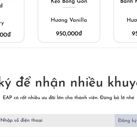
Kẹo Bông Gòn
Bánh 
ed
Hương Vanilla
Hươ
ry
950,000
₫
9
000
₫
ký để nhận nhiều khuy
EAP có rất nhiều ưu đãi lớn cho thành viên. Đừng bỏ lỡ nhé
Đăng ký