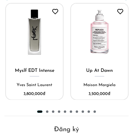
Myslf EDT Intense
Up At Dawn
Yves Saint Laurent
Maison Margiela
3,800,000
₫
3,500,000
₫
Đăng ký