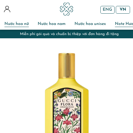
ENG
VN
Nước hoa nữ
Nước hoa nam
Nước hoa unisex
Note Hư
Miễn phí gói quà và chuẩn bị thiệp với đơn hàng đi tặng