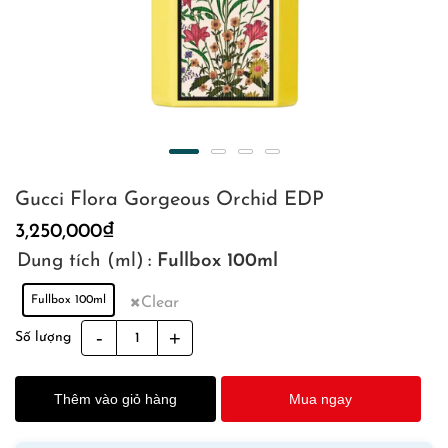
Gucci Flora Gorgeous Orchid EDP
3,250,000
₫
Dung tích (ml)
: Fullbox 100ml
Fullbox 100ml
Clear
Gucci
Số lượng
Flora
Gorgeous
Thêm vào giỏ hàng
Mua ngay
Orchid
EDP