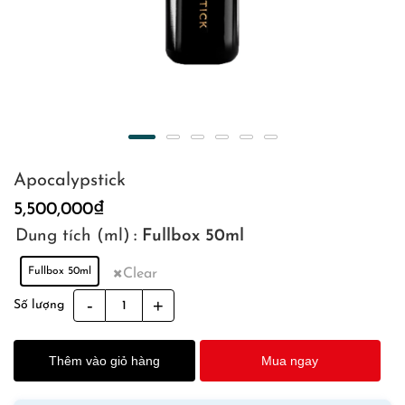
Apocalypstick
5,500,000
₫
Dung tích (ml)
: Fullbox 50ml
Fullbox 50ml
Clear
Apocalypstick
Số lượng
quantity
Thêm vào giỏ hàng
Mua ngay