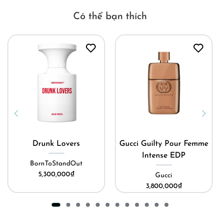
Có thể bạn thích
Drunk Lovers
Gucci Guilty Pour Femme
Intense EDP
BornToStandOut
5,300,000
₫
Gucci
3,800,000
₫