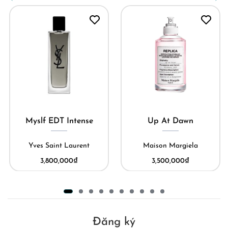
Myslf EDT Intense
Up At Dawn
Yves Saint Laurent
Maison Margiela
3,800,000
₫
3,500,000
₫
Đăng ký