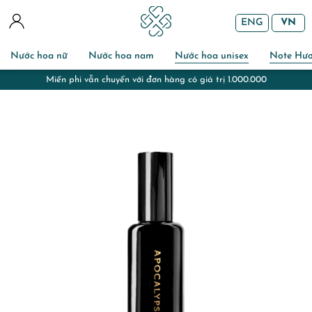
ENG
VN
Nước hoa nữ
Nước hoa nam
Nước hoa unisex
Note Hư
Miến phi vẫn chuyển với đơn hàng có giá trị 1.000.000