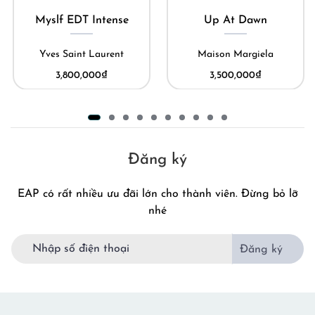
My 
slf EDT Intense
Up At Dawn
ves Saint Laurent
Maison Margiela
3,800,000
₫
3,500,000
₫
Đăng ký
EAP có rất nhiều ưu đãi lớn cho thành viên. Đừng bỏ lỡ
nhé
Đăng ký