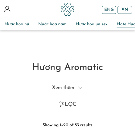
ENG
VN
Nước hoa nữ
Nước hoa nam
Nước hoa unisex
Note Hư
Hương Aromatic
Xem thêm
LỌC
Showing 1–20 of 53 results