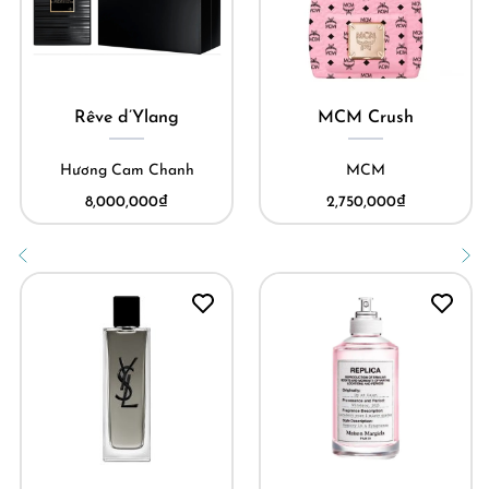
Rêve d’Ylang
MCM Crush
Ch
ương Cam Chanh
MCM
M
8,000,000
₫
2,750,000
₫