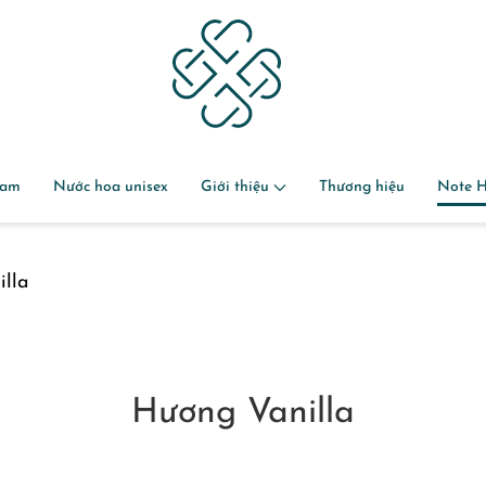
nam
Nước hoa unisex
Giới thiệu
Thương hiệu
Note 
lla
Hương Vanilla