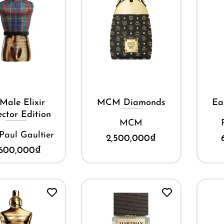
Mua ngay
Mua ngay
Male Elixir
MCM Diamonds
Ea
ector Edition
MCM
Paul Gaultier
2,500,000
₫
,600,000
₫