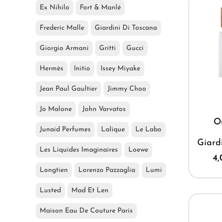
Ex Nihilo
Fort & Manlé
Frederic Malle
Giardini Di Toscana
Giorgio Armani
Gritti
Gucci
Hermès
Initio
Issey Miyake
Jean Paul Gaultier
Jimmy Choo
Jo Malone
John Varvatos
O
Junaid Perfumes
Lalique
Le Labo
Giard
Les Liquides Imaginaires
Loewe
4
Longtien
Lorenzo Pazzaglia
Lumi
Lusted
Mad Et Len
Maison Eau De Couture Paris