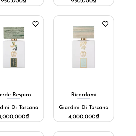
950,000
₫
950,000
₫
Mua ngay
Mua ngay
erde Respiro
Ricordami
dini Di Toscana
Giardini Di Toscana
4,000,000
₫
4,000,000
₫