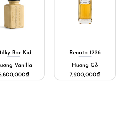
Mua ngay
Mua ngay
ilky Bar Kid
Renata 1226
ương Vanilla
Hương Gỗ
6,800,000
₫
7,200,000
₫