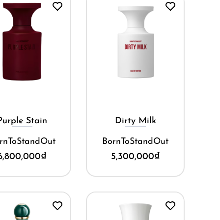
Mua ngay
Mua ngay
Purple Stain
Dirty Milk
rnToStandOut
BornToStandOut
6,800,000
₫
5,300,000
₫