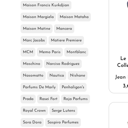
Maison Francis Kurkdjian
Maison Margiela
Maison Mataha
Maison Matine
Mancera
Marc Jacobs
Matiere Premiere
MCM
Memo Paris
Montblanc
Le 
Moschino
Narciso Rodriguez
Coll
Nasomatto
Nautica
Nishane
Jean 
3
Parfums De Marly
Penhaligon's
Prada
Rasei Fort
Roja Parfums
Royal Crown
Serge Lutens
Sora Dora
Sospiro Perfumes