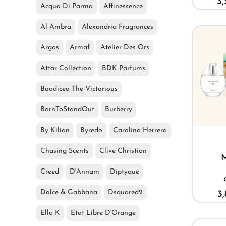
3
Acqua Di Parma
Affinessence
Al Ambra
Alexandria Fragrances
Argos
Armaf
Atelier Des Ors
Attar Collection
BDK Parfums
Boadicea The Victorious
BornToStandOut
Burberry
By Kilian
Byredo
Carolina Herrera
Chasing Scents
Clive Christian
Creed
D'Annam
Diptyque
Dolce & Gabbana
Dsquared2
3
Ella K
Etat Libre D'Orange