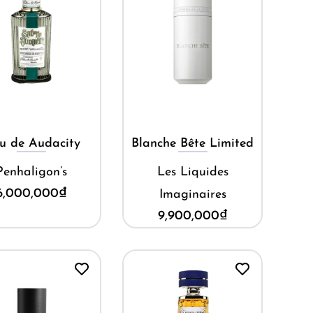
Mua ngay
Mua ngay
u de Audacity
Blanche Bête Limited
Penhaligon’s
Les Liquides
6,000,000
₫
Imaginaires
9,900,000
₫