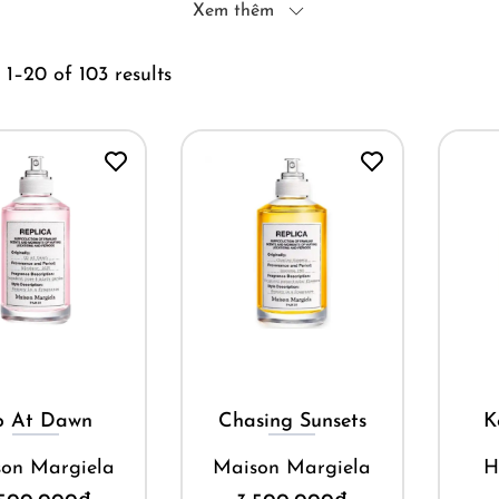
Xem thêm
1–20 of 103 results
Mua ngay
Mua ngay
p At Dawn
Chasing Sunsets
K
on Margiela
Maison Margiela
H