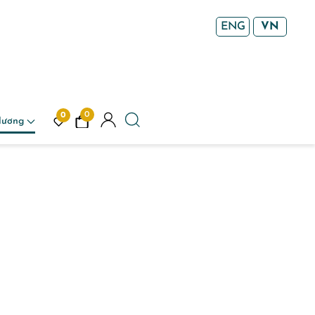
ENG
VN
0
0
Hương