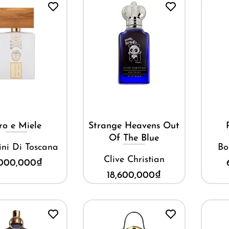
Mua ngay
Mua ngay
ro e Miele
Strange Heavens Out
Of The Blue
ini Di Toscana
Bo
Clive Christian
,000,000
₫
18,600,000
₫