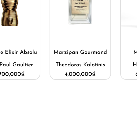
Mua ngay
Mua ngay
e Elixir Absolu
Marzipan Gourmand
M
Paul Gaultier
Theodoros Kalotinis
H
,700,000
₫
4,000,000
₫