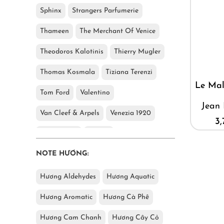
Sphinx
Strangers Parfumerie
Thameen
The Merchant Of Venice
Theodoros Kalotinis
Thierry Mugler
Thomas Kosmala
Tiziana Terenzi
Le Mal
Tom Ford
Valentino
Jean 
Van Cleef & Arpels
Venezia 1920
3
Viktor&Rolf
Xerjoff
NOTE HƯƠNG:
Yves Saint Laurent
Hương Aldehydes
Hương Aquatic
Hương Aromatic
Hương Cà Phê
Hương Cam Chanh
Hương Cây Cỏ