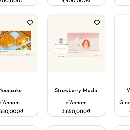
,500,000
₫
3,500,000
₫
Mua ngay
Mua ngay
Mooncake
Strawberry Mochi
V
d’Annam
d’Annam
Giar
,850,000
₫
3,850,000
₫