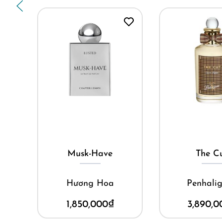
Mua ngay
Mua ng
o
Musk-Have
The C
nh
Hương Hoa
Penhalig
1,850,000
₫
3,890,0