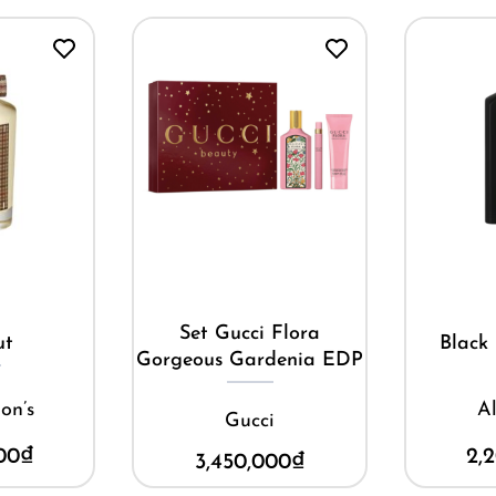
Mua ngay
ay
M
Set Gucci Flora
ut
Black 
Gorgeous Gardenia EDP
on’s
A
Gucci
00
₫
2,
3,450,000
₫