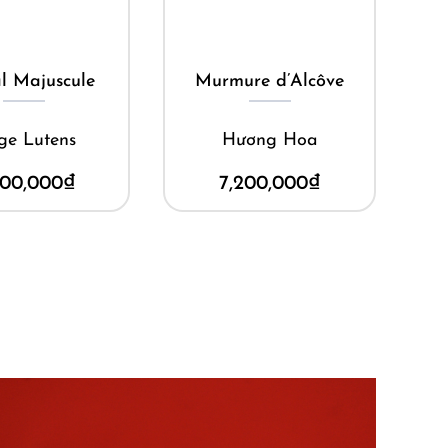
ua ngay
Mua ngay
l Majuscule
Murmure d’Alcôve
ge Lutens
Hương Hoa
600,000
₫
7,200,000
₫