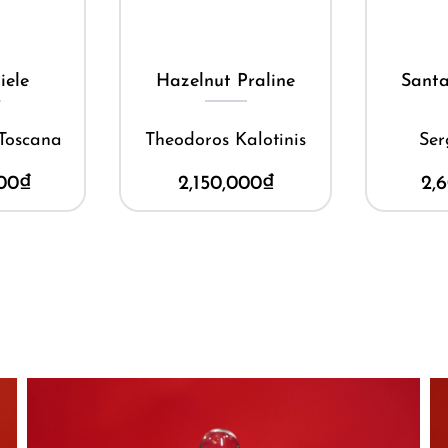
ay
Mua ngay
M
iele
Hazelnut Praline
Santa
 Toscana
Theodoros Kalotinis
Ser
00
₫
2,150,000
₫
2,