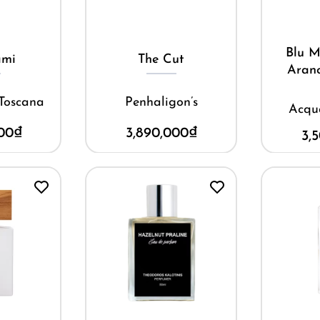
M
ay
Mua ngay
Blu M
ami
The Cut
Aranc
 Toscana
Penhaligon’s
Acqu
00
₫
3,890,000
₫
3,