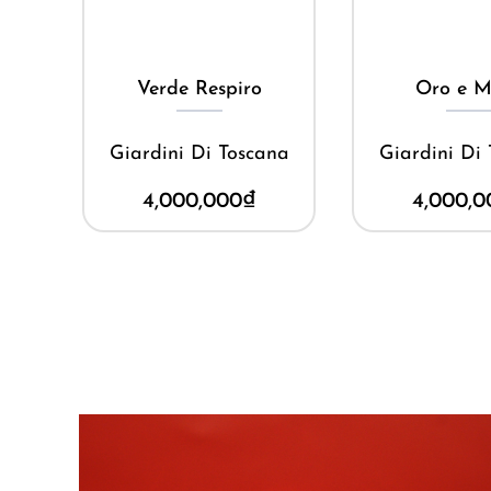
Mua ngay
Mua ng
m
Verde Respiro
Oro e M
Giardini Di Toscana
Giardini Di
4,000,000
₫
4,000,0