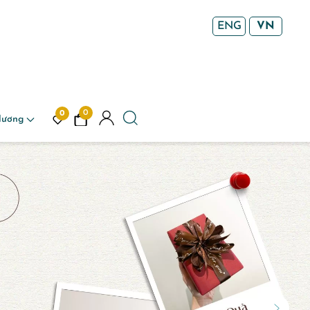
ENG
VN
0
0
Hương