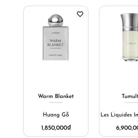
Mua ngay
Mua ng
mo Di
Warm Blanket
Tumul
Hương Gỗ
Les Liquides I
1,850,000
₫
6,900,0