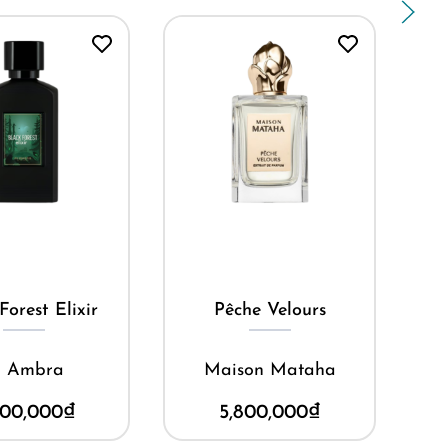
ua ngay
Mua ngay
Forest Elixir
Pêche Velours
l Ambra
Maison Mataha
T
200,000
₫
5,800,000
₫