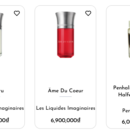
M
ay
Mua ngay
Penhal
tu
Âme Du Coeur
Halfe
maginaires
Les Liquides Imaginaires
Pen
00
₫
6,900,000
₫
6,