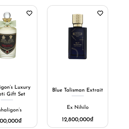
ua ngay
Mua ngay
igon’s Luxury
Blue Talisman Extrait
ti Gift Set
Ex Nihilo
haligon’s
12,800,000
₫
000,000
₫