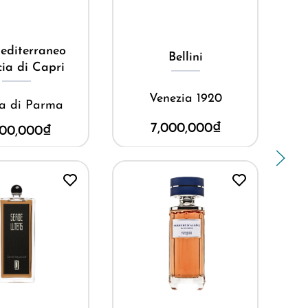
ua ngay
Mua ngay
editerraneo
Bellini
ia di Capri
Venezia 1920
a di Parma
7,000,000
₫
500,000
₫