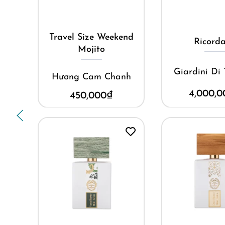
Mua ngay
Mua ng
Travel Size Weekend
Have
Ricord
Mojito
g
Giardini Di
Hương Cam Chanh
4,000,0
450,000
₫