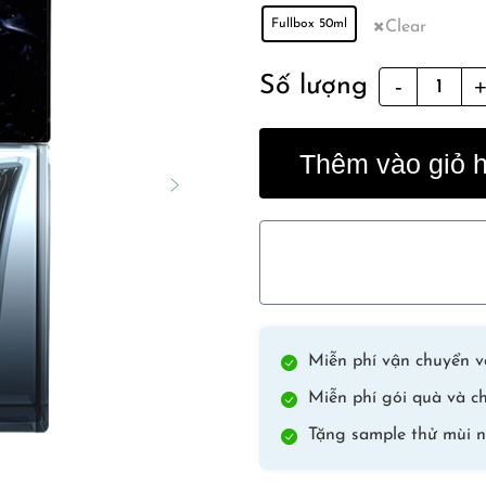
Fullbox 50ml
Clear
Orchidée
Số lượng
Rouge
Extrait
Thêm vào giỏ 
quantity
Miễn phí vận chuyển vớ
Miễn phí gói quà và ch
Tặng sample thử mùi n