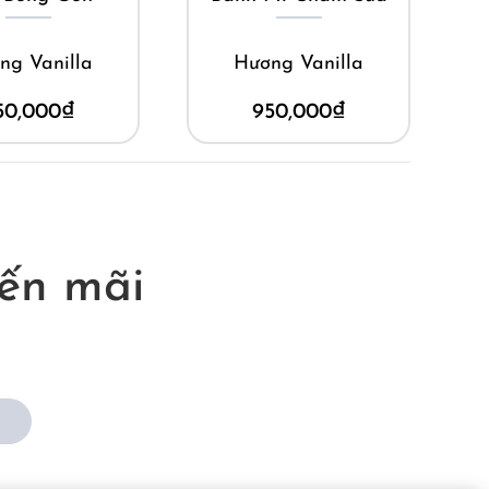
illa
Hương Vanilla
Hươn
0
₫
950,000
₫
9
ến mãi