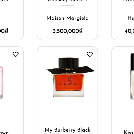
Maison Margiela
Hương 
3,500,000
₫
40,000,
Mua ngay
Mua ng
My Burberry Black
Kẹo Bông