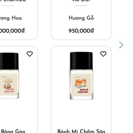
Hoa
Hương Gỗ
Hư
000
₫
950,000
₫
9
ay
Mua ngay
M
 Gòn
Bánh Mì Chấm Sữa
N