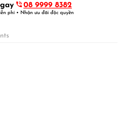
ngay
08 9999 8382
iễn phí • Nhận ưu đãi độc quyền
nts