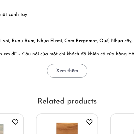
một cánh tay
òi voi, Rượu Rum, Nhựa Elemi, Cam Bergamot, Quế, Nhựa cây
n em đi” – Câu nói của một chị khách đã khiến cả cửa hàng EAP
tả được sự khao khát một cách trực diện mà vẫn đầy sang tr
a đỏ” từ nhà Sora Dora kể cho bạn nghe câu chuyện của nó.
Xem thêm
ức tranh màu đỏ rực rỡ, nơi mà ranh giới giữa sự ngọt ngào 
ào căn phòng tối: cô ấy không cần lên tiếng, nhưng mọi ánh 
tận hưởng xa hoa. Nó mở đầu bằng cái vị ngọt béo, tan chảy
ốt Rượu Rum nồng nàn và Quế ấm áp xuất hiện, bùng lên như m
Related products
ại của caramel, vừa có sự quyết liệt, cuồng nhiệt của rượu m
p nền hương mịn màng cứ quấn quýt, dai dẳng trên da thịt, nh
ịp mỗi khi vô tình lướt qua, một sự thu hút đầy bản năng mà t
n mình là tâm điểm, hoặc đơn giản là những khoảnh khắc riê