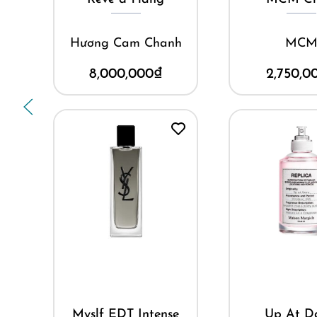
Hương Cam Chanh
MCM
8,000,000
₫
2,750,000
₫
Mua ngay
Mua ngay
Myslf EDT Intense
Up At Dawn