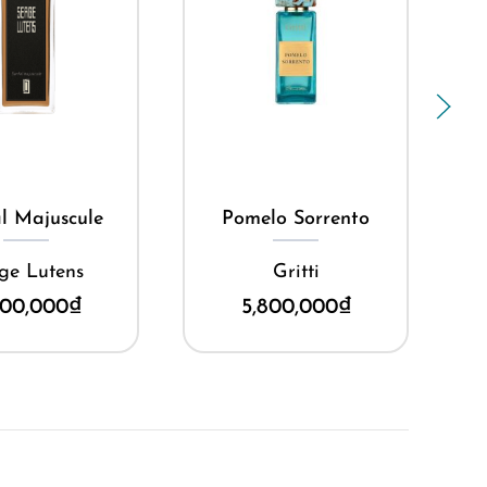
cá nhân một cách mạnh mẽ nhất.
ua ngay
Mua ngay
l Majuscule
Pomelo Sorrento
ge Lutens
Gritti
600,000
₫
5,800,000
₫