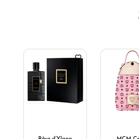
Mua ngay
Mua ngay
Rêve d’Ylang
MCM Crush