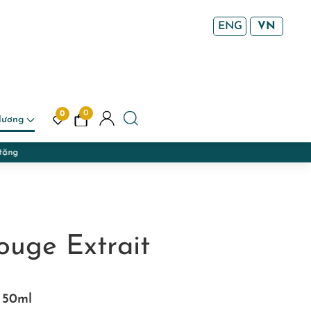
ENG
VN
0
0
Hương
ouge Extrait
x 50ml