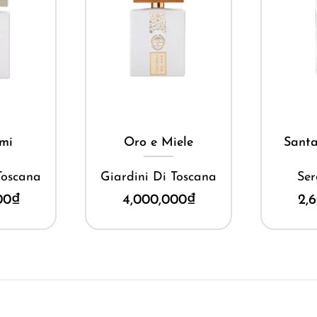
khí vô hình nhưng đầy quyền năng, giúp bạn định vị bản sắc 
ay
Mua ngay
M
mi
Oro e Miele
Santa
Toscana
Giardini Di Toscana
Ser
00
₫
4,000,000
₫
2,