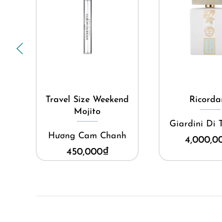
Orchidée Rouge, sự quyến rũ trở thành một thứ vũ 
Mua ngay
Mua ng
Travel Size Weekend
Ricorda
Mojito
Giardini Di 
Hương Cam Chanh
4,000,0
450,000
₫