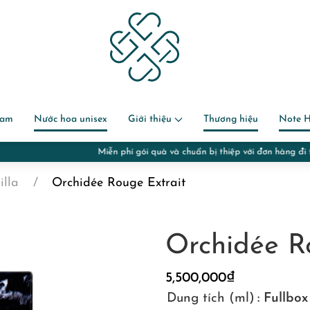
nam
Nước hoa unisex
Giới thiệu
Thương hiệu
Note 
Miễn phí gói quà và chuẩn bị thiệp với đơn hàng đi tặng
lla
Orchidée Rouge Extrait
Orchidée R
5,500,000
₫
Dung tích (ml)
: Fullbo