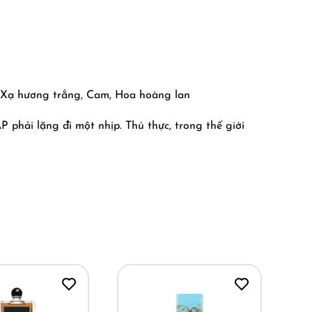
, Xạ hương trắng, Cam, Hoa hoàng lan
 phải lặng đi một nhịp. Thú thực, trong thế giới
ọng như Orchidée Rouge. Nếu bạn đang tìm kiếm một
và sự nồng cháy bị xóa nhòa. Nó giống như hình ảnh
mắt đều phải dõi theo từng chuyển động.
 đầy mê hoặc của Caramel. Nhưng đừng nhầm tưởng
ột ngọn lửa nhỏ sưởi ấm tâm hồn. Sự kết hợp này
ạnh. Một cấu trúc mùi hương đẹp như điệu Valse của
ư một vòng tay xiết chặt không muốn rời. Đây chính
rí tuệ đôi khi không giải thích nổi.
ng tư cần một chút “gia vị” nồng cháy. Với