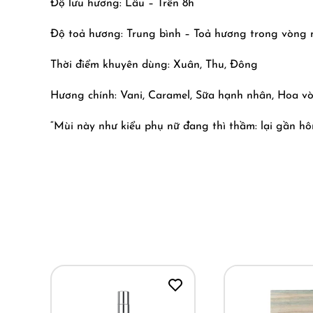
Độ lưu hương: Lâu – Trên 8h
Độ toả hương: Trung bình – Toả hương trong vòng 
Thời điểm khuyên dùng: Xuân, Thu, Đông
Hương chính: Vani, Caramel, Sữa hạnh nhân, Hoa v
“Mùi này như kiểu phụ nữ đang thì thầm: lại gần hô
của hàng ngàn nốt hương, hiếm có cái tên nào lột 
định nghĩa về sự quyến rũ bất tận, hãy để “ngọn lử
Sora Dora đã cực kỳ thành công khi dựng nên một b
một người phụ nữ trong chiếc váy lụa đỏ rực bước v
Hành trình của Orchidée Rouge trên da là một sự 
đây là sự ngọt ngào ngây thơ, bởi ngay sau đó, n
mang lại một cảm giác rất “đàn bà” vừa có sự mềm m
những nốt hương say đắm.
Thế rồi Vanille và Nhựa cây bắt đầu dệt nên một lớ
là thứ mùi hương khiến tim bạn đập nhanh hơn một nh
Orchidée Rouge dành cho những đêm tiệc mà bạn muố