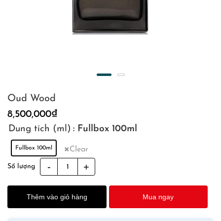
Oud Wood
8,500,000
₫
Dung tích (ml)
: Fullbox 100ml
Fullbox 100ml
Clear
Oud
Số lượng
Wood
quantity
Thêm vào giỏ hàng
Mua ngay