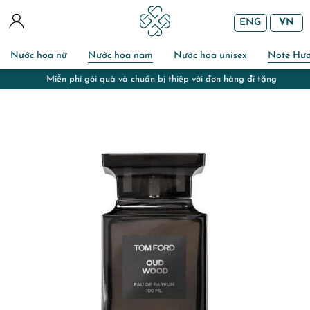
ENG
VN
Nước hoa nữ
Nước hoa nam
Nước hoa unisex
Note Hư
Miễn phí gói quà và chuẩn bị thiệp với đơn hàng đi tặng