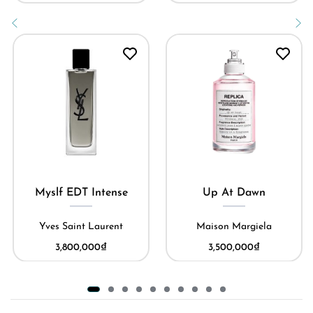
Myslf EDT Intense
Up At Dawn
Yves Saint Laurent
Maison Margiela
3,800,000
₫
3,500,000
₫