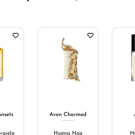
ay
Mua ngay
M
nsets
Avon Charmed
rgiela
Hương Hoa
H