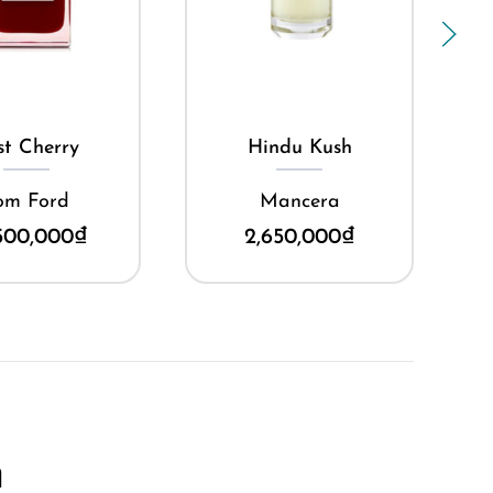
ua ngay
Mua ngay
st Cherry
Hindu Kush
om Ford
Mancera
500,000
₫
2,650,000
₫
m