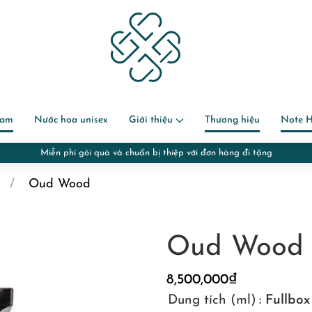
nam
Nước hoa unisex
Giới thiệu
Thương hiệu
Note 
Miễn phí gói quà và chuẩn bị thiệp với đơn hàng đi tặng
Oud Wood
Oud Wood
8,500,000
₫
Dung tích (ml)
: Fullbo