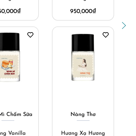
50,000
₫
950,000
₫
ua ngay
Mua ngay
Mì Chấm Sữa
Nàng Thơ
ng Vanilla
Hương Xạ Hương