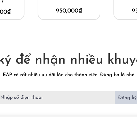
ry
950,000
₫
9
000
₫
ký để nhận nhiều khuy
EAP có rất nhiều ưu đãi lớn cho thành viên. Đừng bỏ lỡ nhé
Đăng ký