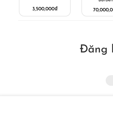
Burber
3,500,000
₫
70,000,
Đăng 