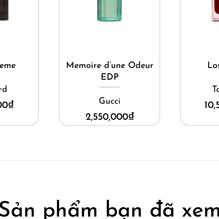
ay
Mua ngay
M
reme
Memoire d’une Odeur
Lo
EDP
rd
T
Gucci
00
₫
10,
2,550,000
₫
Sản phẩm bạn đã xe