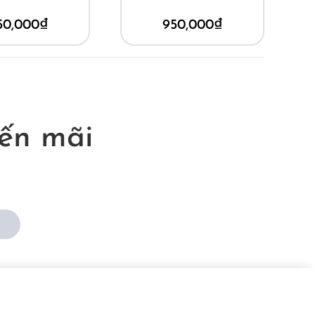
50,000
₫
950,000
₫
ến mãi