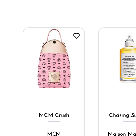
Mua ngay
Mua ng
MCM Crush
Chasing Su
h
MCM
Maison Ma