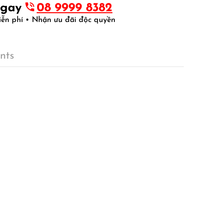
ngay
08 9999 8382
iễn phí • Nhận ưu đãi độc quyền
nts