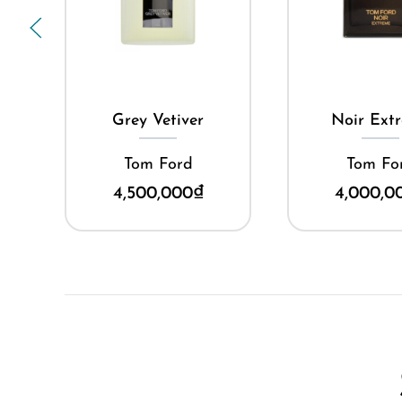
Mua ngay
Mua ng
me
Grey Vetiver
Noir Ext
Tom Ford
Tom Fo
4,500,000
₫
4,000,0