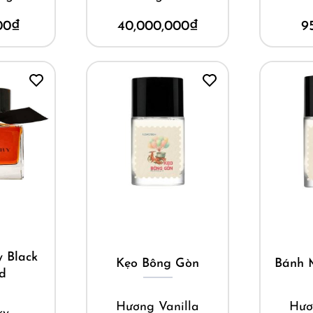
00
₫
40,000,000
₫
9
ay
Mua ngay
M
y Black
Kẹo Bông Gòn
Bánh 
ed
Hương Vanilla
Hươ