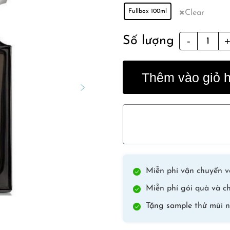
Fullbox 100ml
Clear
Oud
Số lượng
Wood
quantity
Thêm vào giỏ 
Miễn phí vận chuyển vớ
Miễn phí gói quà và ch
Tặng sample thử mùi n