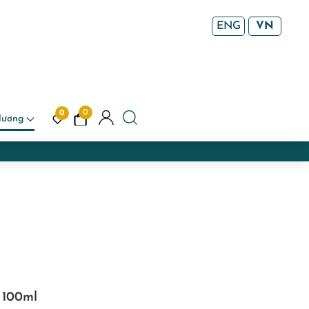
ENG
VN
0
0
Hương
x 100ml