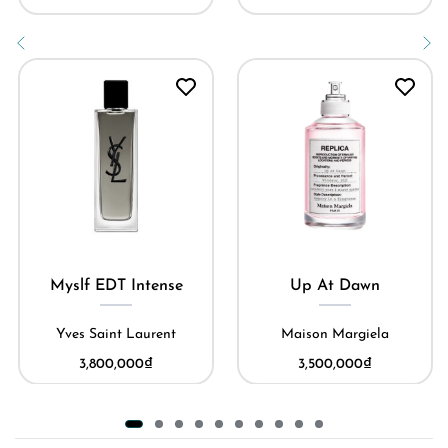
Myslf EDT Intense
Up At Dawn
Yves Saint Laurent
Maison Margiela
3,800,000
₫
3,500,000
₫