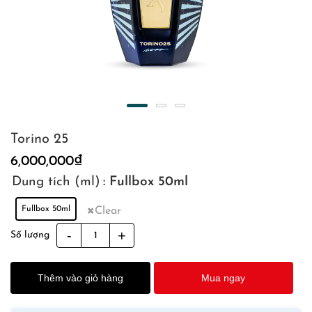
Torino 25
6,000,000
₫
Dung tích (ml)
: Fullbox 50ml
Fullbox 50ml
Clear
Torino
Số lượng
25
quantity
Thêm vào giỏ hàng
Mua ngay