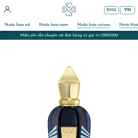
ENG
VN
Nước hoa nữ
Nước hoa nam
Nước hoa unisex
Note Hư
Miến phi vẫn chuyển với đơn hàng có giá trị 1.000.000