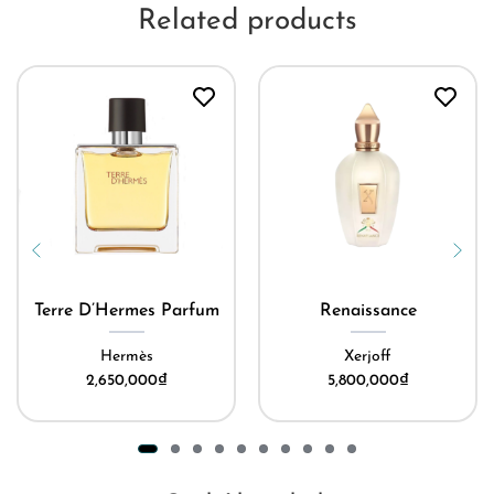
Related products
Terre D’Hermes Parfum
Renaissance
Hermès
Xerjoff
2,650,000
₫
5,800,000
₫