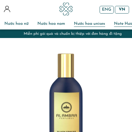
ENG
VN
Nước hoa nữ
Nước hoa nam
Nước hoa unisex
Note Hư
Miễn phí gói quà và chuẩn bị thiệp với đơn hàng đi tặng