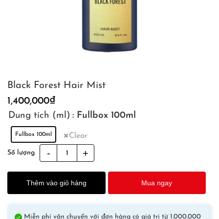
Black Forest Hair Mist
1,400,000
₫
Dung tích (ml)
: Fullbox 100ml
Fullbox 100ml
Clear
Black
Số lượng
Forest
Hair
Thêm vào giỏ hàng
Mua ngay
Mist
quantity
Miễn phí vận chuyển với đơn hàng có giá trị từ 1.000.000