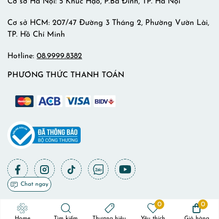
Cơ sở Hà Nội: 5 Khúc Hạo, P.Ba Đình, TP. Hà Nội
Cơ sở HCM: 207/47 Đường 3 Tháng 2, Phường Vườn Lài,
TP. Hồ Chí Minh
Hotline:
08.9999.8382
PHƯƠNG THỨC THANH TOÁN
Chat ngay
0
0
Copyrights © 2023 by eap.com.vn.
Home
Tìm kiếm
Thương hiệu
Yêu thích
Giỏ hàng