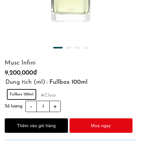
Musc Infini
9,200,000
₫
Dung tích (ml)
: Fullbox 100ml
Fullbox 100ml
Clear
Musc
Số lượng
Infini
quantity
Thêm vào giỏ hàng
Mua ngay