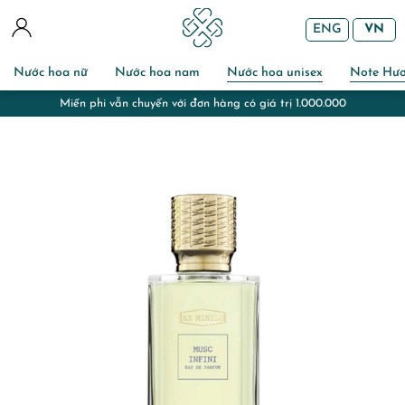
ENG
VN
Nước hoa nữ
Nước hoa nam
Nước hoa unisex
Note Hư
Miến phi vẫn chuyển với đơn hàng có giá trị 1.000.000