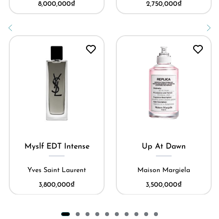
8,000,000
₫
2,750,000
₫
Myslf EDT Intense
Up At Dawn
Yves Saint Laurent
Maison Margiela
3,800,000
₫
3,500,000
₫