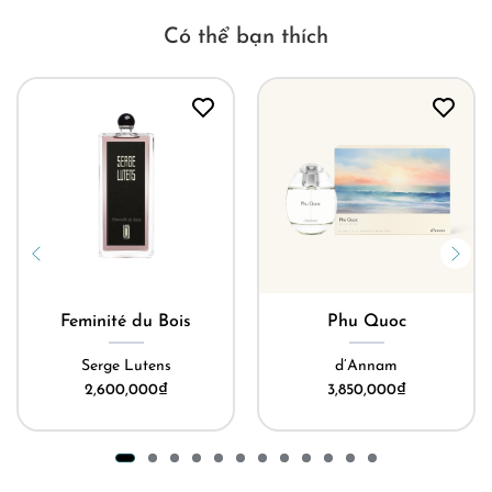
Có thể bạn thích
Feminité du Bois
Phu Quoc
Serge Lutens
d’Annam
2,600,000
₫
3,850,000
₫