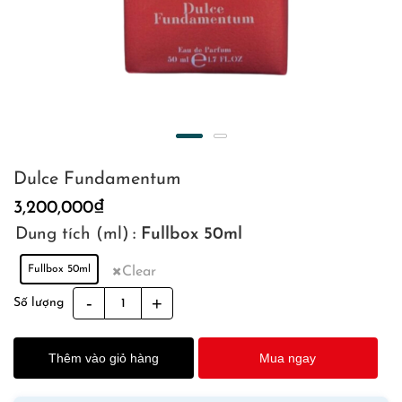
Dulce Fundamentum
3,200,000
₫
Dung tích (ml)
: Fullbox 50ml
Fullbox 50ml
Clear
Dulce
Số lượng
Fundamentum
quantity
Thêm vào giỏ hàng
Mua ngay