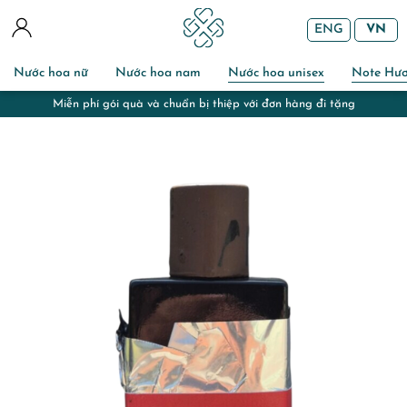
ENG
VN
Nước hoa nữ
Nước hoa nam
Nước hoa unisex
Note Hư
Miễn phí gói quà và chuẩn bị thiệp với đơn hàng đi tặng