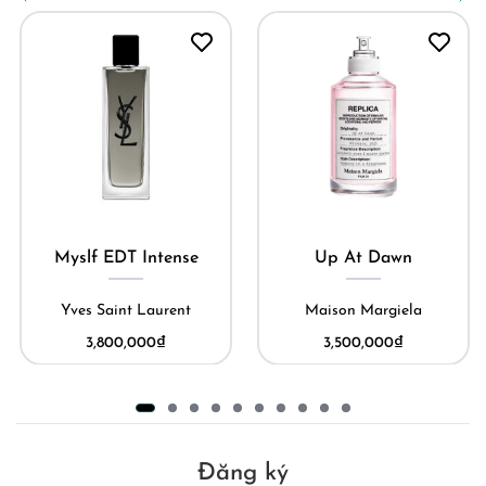
Myslf EDT Intense
Up At Dawn
Yves Saint Laurent
Maison Margiela
3,800,000
₫
3,500,000
₫
Đăng ký