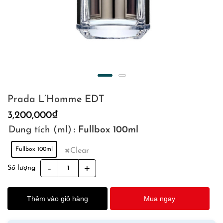
Prada L’Homme EDT
3,200,000
₫
Dung tích (ml)
: Fullbox 100ml
Fullbox 100ml
Clear
Prada
Số lượng
L'Homme
EDT
Thêm vào giỏ hàng
Mua ngay
quantity