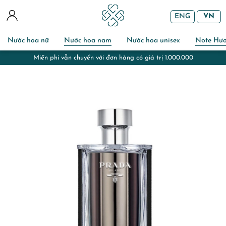
ENG
VN
Nước hoa nữ
Nước hoa nam
Nước hoa unisex
Note Hư
Miễn phí gói quà và chuẩn bị thiệp với đơn hàng đi tặng