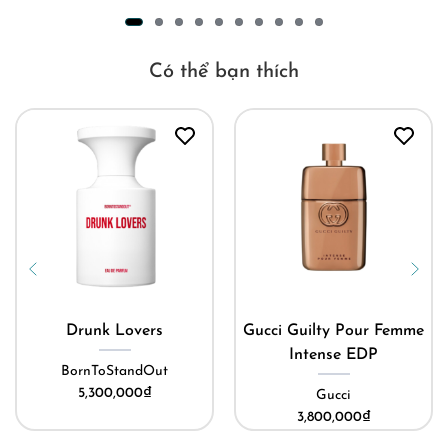
Có thể bạn thích
Drunk Lovers
Gucci Guilty Pour Femme
Intense EDP
BornToStandOut
5,300,000
₫
Gucci
3,800,000
₫