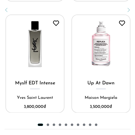
Myslf EDT Intense
Up At Dawn
Yves Saint Laurent
Maison Margiela
3,800,000
₫
3,500,000
₫