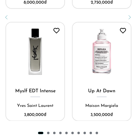
8,000,000
₫
2,750,000
₫
Myslf EDT Intense
Up At Dawn
Yves Saint Laurent
Maison Margiela
3,800,000
₫
3,500,000
₫