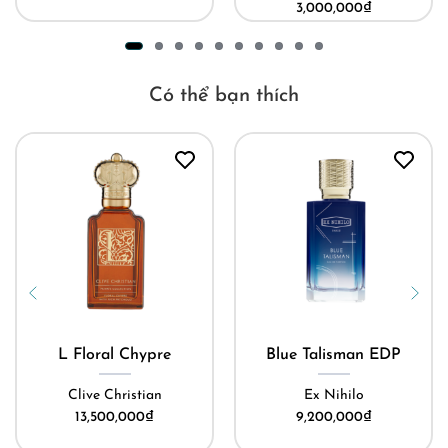
3,000,000
₫
Có thể bạn thích
L Floral Chypre
Blue Talisman EDP
Clive Christian
Ex Nihilo
13,500,000
₫
9,200,000
₫