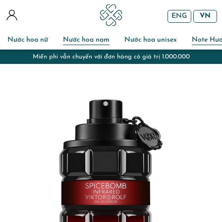
ENG
VN
Nước hoa nữ
Nước hoa nam
Nước hoa unisex
Note Hư
Miến phi vẫn chuyển với đơn hàng có giá trị 1.000.000