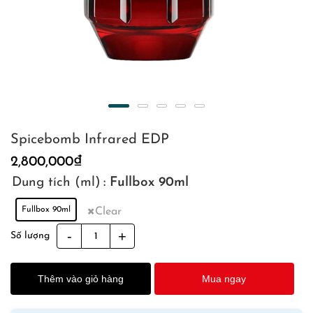
Spicebomb Infrared EDP
2,800,000
₫
Dung tích (ml)
: Fullbox 90ml
Fullbox 90ml
Clear
Spicebomb
Số lượng
Infrared
EDP
Thêm vào giỏ hàng
Mua ngay
quantity