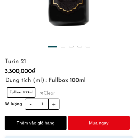
Turin 21
3,300,000
₫
Dung tích (ml)
: Fullbox 100ml
Fullbox 100ml
Clear
Turin
Số lượng
21
quantity
Thêm vào giỏ hàng
Mua ngay