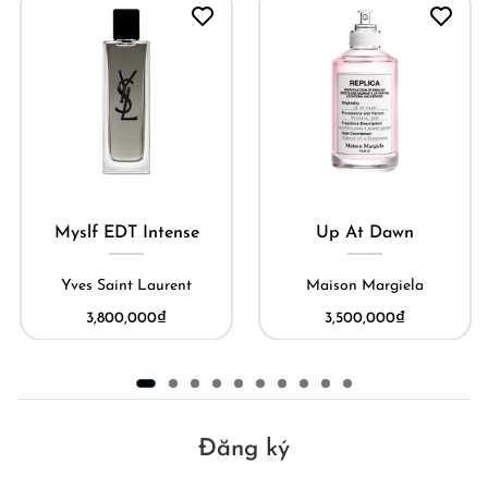
Myslf EDT Intense
Up At Dawn
Yves Saint Laurent
Maison Margiela
3,800,000
₫
3,500,000
₫
Đăng ký