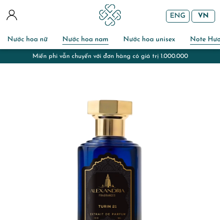
ENG
VN
Nước hoa nữ
Nước hoa nam
Nước hoa unisex
Note Hư
Miễn phí gói quà và chuẩn bị thiệp với đơn hàng đi tặng