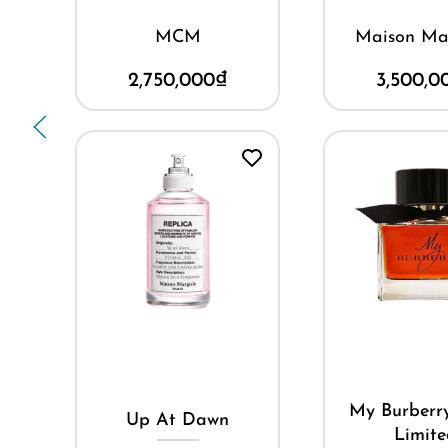
h
MCM
Maison Ma
2,750,000
₫
3,500,0
Mua ng
Mua ngay
My Burberr
e
Up At Dawn
Limit