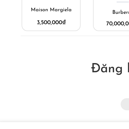
t
Maison Margiela
Burber
3,500,000
₫
70,000,
Đăng 