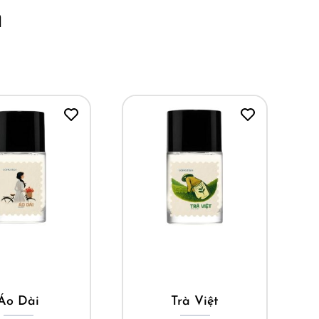
m
ua ngay
Mua ngay
Áo Dài
Trà Việt