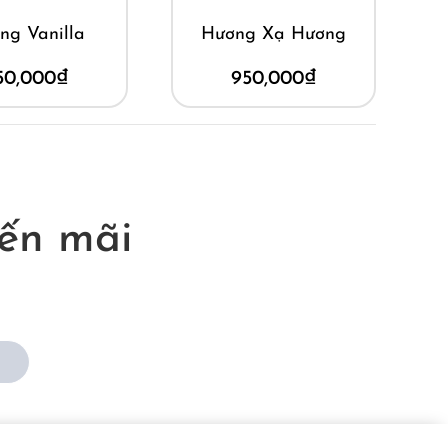
ng Vanilla
Hương Xạ Hương
50,000
₫
950,000
₫
ến mãi