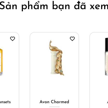
Sản phẩm bạn đã xe
ay
Mua ngay
M
nsets
Avon Charmed