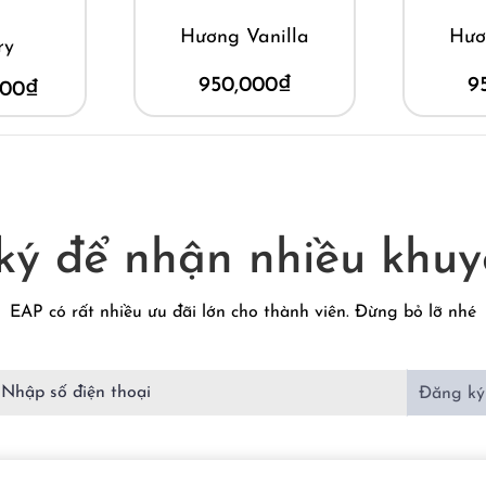
Hương Vanilla
Hươ
ry
950,000
₫
9
000
₫
ký để nhận nhiều khuy
EAP có rất nhiều ưu đãi lớn cho thành viên. Đừng bỏ lỡ nhé
Đăng ký