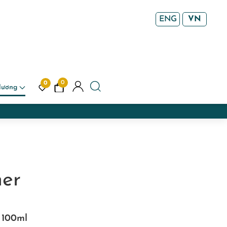
ENG
VN
0
0
Hương
her
x 100ml