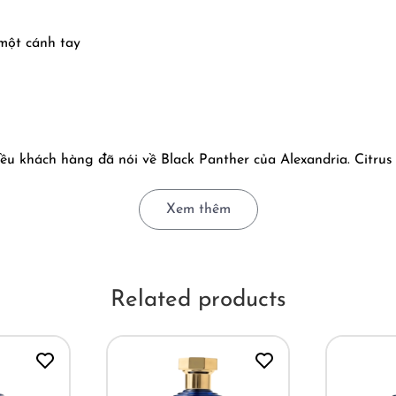
một cánh tay
ều khách hàng đã nói về Black Panther của Alexandria. Citrus 
 mà giá lại quá tốt cho chất lượng! Theo EAP nhận xét Black 
Xem thêm
giác lạnh bùng nổ, ngọt mát dịu của trái cây, độ ngọt từ cam
tín đồ mùi hương nhiều hơn là ở việc nét tươi mát của cam cha
ng hành cùng Black Panther là sự tươi mát lịch lãm đầy sảng k
Related products
t lượng và giá trị Black Panther rồi, nên bạn tranh thủ tới EA
ột trong những chai hết đầu tiên!