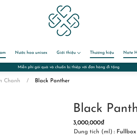
nam
Nước hoa unisex
Giới thiệu
Thương hiệu
Note 
Miễn phí gói quà và chuẩn bị thiệp với đơn hàng đi tặng
m Chanh
Black Panther
Black Pant
3,000,000
₫
Dung tích (ml)
: Fullbo