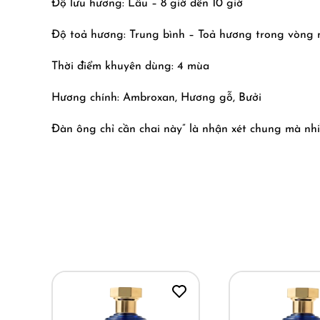
Độ lưu hương: Lâu – 8 giờ đến 10 giờ
Độ toả hương: Trung bình – Toả hương trong vòng 
Thời điểm khuyên dùng: 4 mùa
Hương chính: Ambroxan, Hương gỗ, Bưởi
Đàn ông chỉ cần chai này” là nhận xét chung mà nhi
phẩm trong cực phẩm bởi không chỉ mùi hay, lưu lâu
nên có!
Khi xịt Black Panther ra bạn sẽ nhận được một cảm 
thấy thật vừa vặn. Nhưng có lẽ điều chinh phục các 
hành trình mùi hương khi bạn xịt lên da. 8 tiếng đồ
Có lẽ giờ tại Việt Nam quá nhiều người biết đến chấ
nào về hàng Alexandria thì Black Panther cũng là m