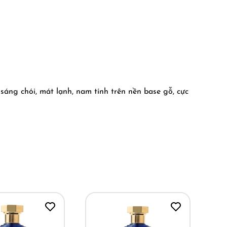
sáng chói, mát lạnh, nam tính trên nền base gỗ, cực
Panther sẽ hợp hơn với câu nói: đàn ông ai cũng
 chanh đưa vào rất tròn và khéo để ai ngửi cũng
nh có thể kéo dài xuyên suốt từ đầu tới cuối của
hoái.
P thử mùi trước khi lại hết hàng lần nữa nhé! Lần