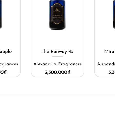
ay
Mua ngay
M
apple
The Runway 45
Mira
agrances
Alexandria Fragrances
Alexand
00
₫
3,300,000
₫
3,