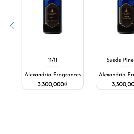
Mua ngay
Mua ng
11/11
Suede Pine
ces
Alexandria Fragrances
Alexandria Fr
3,300,000
₫
3,300,0