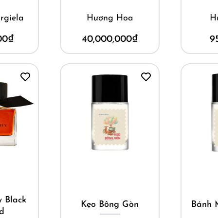
rgiela
Hương Hoa
H
00
₫
40,000,000
₫
9
ay
Mua ngay
M
y Black
Kẹo Bông Gòn
Bánh 
ed