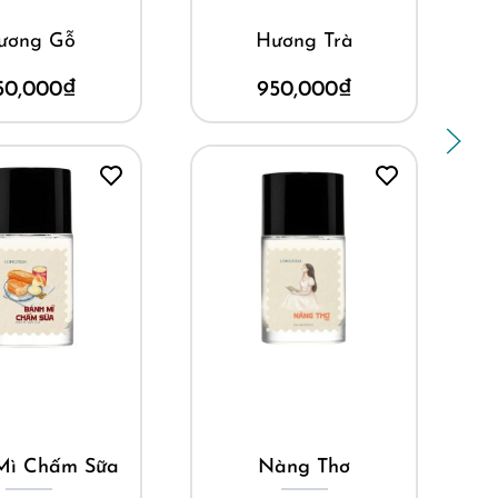
ương Gỗ
Hương Trà
50,000
₫
950,000
₫
ua ngay
Mua ngay
Mì Chấm Sữa
Nàng Thơ