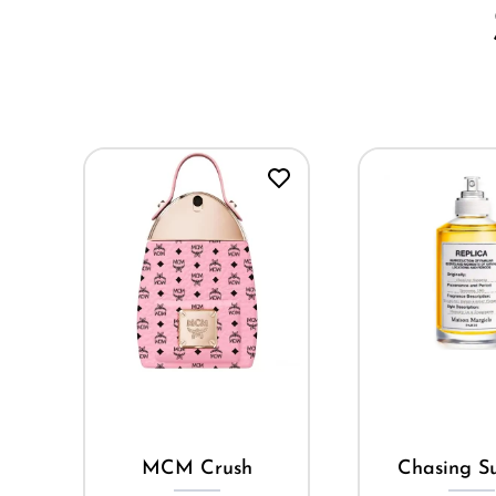
Mua ngay
Mua ng
MCM Crush
Chasing Su