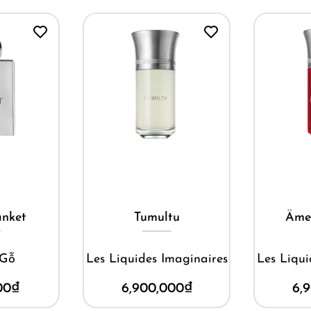
M
ay
Mua ngay
Penhal
tu
Âme Du Coeur
Halfe
maginaires
Les Liquides Imaginaires
Pen
00
₫
6,900,000
₫
6,