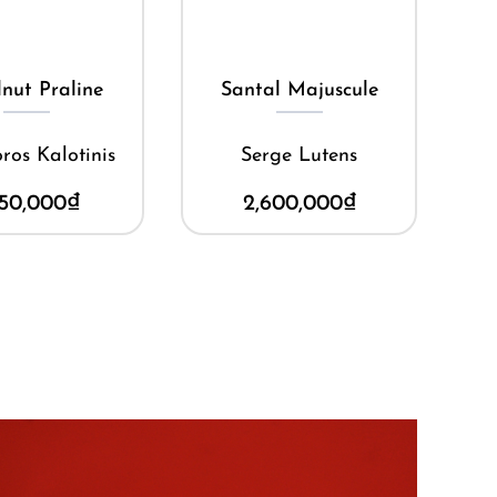
ua ngay
Mua ngay
l Majuscule
Murmure d’Alcôve
ge Lutens
Hương Hoa
600,000
₫
7,200,000
₫