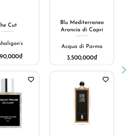
ua ngay
Mua ngay
editerraneo
Bellini
ia di Capri
Venezia 1920
a di Parma
7,000,000
₫
500,000
₫