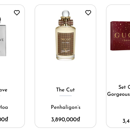
Mua ngay
ay
M
Set Gucci Flora
ut
Black 
Gorgeous Gardenia EDP
on’s
A
Gucci
00
₫
2,
3,450,000
₫