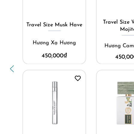
Mua ngay
Mua ng
Travel Size Weekend
Have
Ricord
Mojito
g
Giardini Di
Hương Cam Chanh
4,000,0
450,000
₫