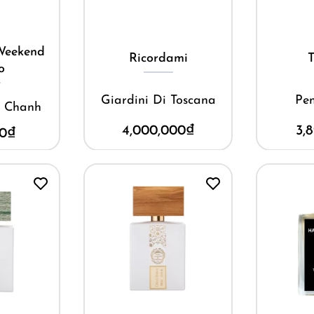
M
ay
Mua ngay
Blu M
ami
The Cut
Aranc
 Toscana
Penhaligon’s
Acqu
00
₫
3,890,000
₫
3,