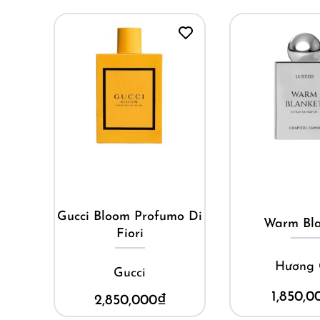
Mua ngay
Mua ng
mo Di
Warm Blanket
Tumul
Hương Gỗ
Les Liquides I
1,850,000
₫
6,900,0