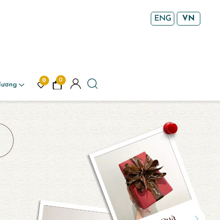
ENG
VN
0
0
Hương