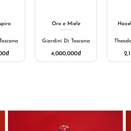
ay
Mua ngay
M
iele
Hazelnut Praline
Santa
 Toscana
Theodoros Kalotinis
Ser
00
₫
2,150,000
₫
2,