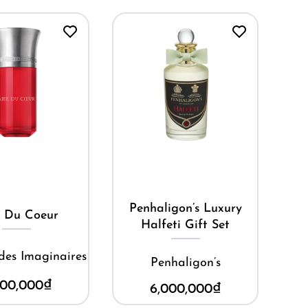
ua ngay
Mua ngay
igon’s Luxury
Blue Talisman Extrait
ti Gift Set
Ex Nihilo
haligon’s
12,800,000
₫
000,000
₫