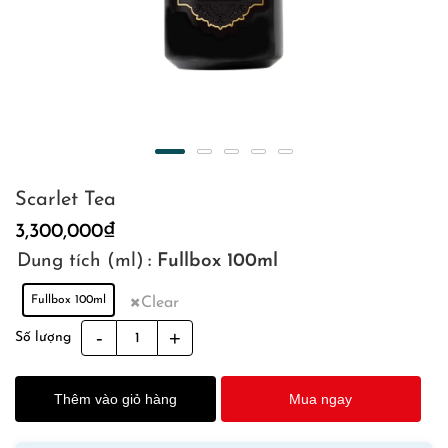
Scarlet Tea
3,300,000
₫
Dung tích (ml)
: Fullbox 100ml
Fullbox 100ml
Clear
Scarlet
Số lượng
Tea
quantity
Thêm vào giỏ hàng
Mua ngay