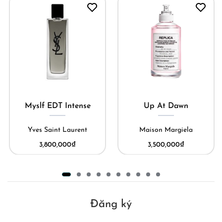
Myslf EDT Intense
Up At Dawn
Yves Saint Laurent
Maison Margiela
3,800,000
₫
3,500,000
₫
Đăng ký