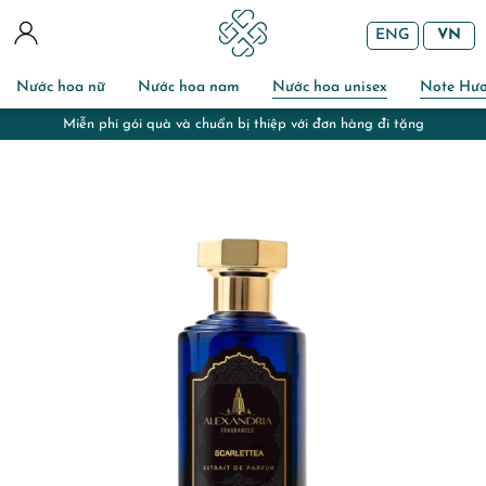
ENG
VN
Nước hoa nữ
Nước hoa nam
Nước hoa unisex
Note Hư
Miễn phí gói quà và chuẩn bị thiệp với đơn hàng đi tặng