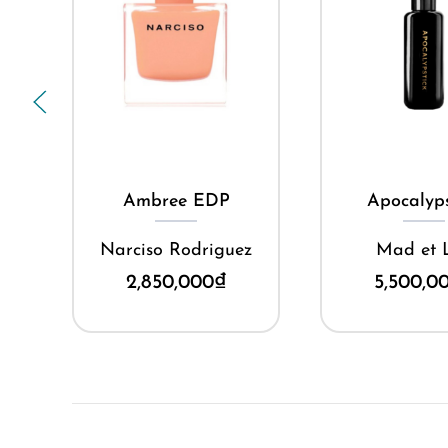
Mua ngay
Mua ng
Ambree EDP
Apocalyps
Narciso Rodriguez
Mad et 
2,850,000
₫
5,500,0