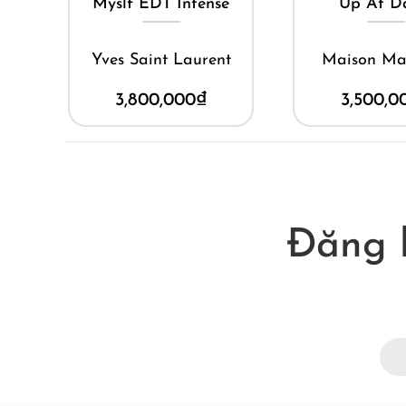
Myslf EDT Intense
Up At D
Yves Saint Laurent
Maison Ma
3,800,000
₫
3,500,0
Đăng 