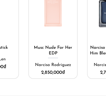
ay
Mua ngay
M
tick
Musc Nude For Her
Narciso
EDP
Him Ble
Len
Narciso Rodriguez
Narci
00
₫
2,850,000
₫
2,