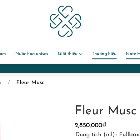
nam
Nước hoa unisex
Giới thiệu
Thương hiệu
Note 
Miễn phí gói quà và chuẩn bị thiệp với đơn hàng đi tặng
a
Fleur Musc
Fleur Musc
2,850,000
₫
Dung tích (ml)
: Fullbo