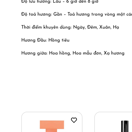
Độ lưu hương: Lâu – 6 giờ đến 8 giờ
Độ toả hương: Gần – Toả hương trong vòng một cá
Thời điểm khuyên dùng: Ngày, Đêm, Xuân, Hạ
Hương Đầu: Hồng tiêu
Hương giữa: Hoa hồng, Hoa mẫu đơn, Xạ hương
Hương cuối: Hoắc hương, Hổ phách
Mùi hương gợi cho người ta cảm giác muốn chạm và
Fleur Musc for Her.
Vẫn lãng mạn, nữ tính đến làm người ta xiêu lòng
hoa hồng bung cánh.