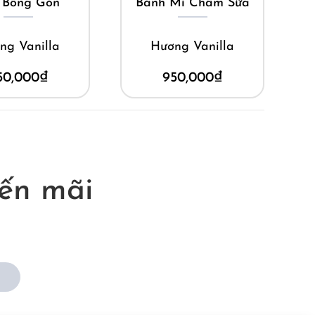
 Bông Gòn
Bánh Mì Chấm Sữa
ng Vanilla
Hương Vanilla
50,000
₫
950,000
₫
ến mãi