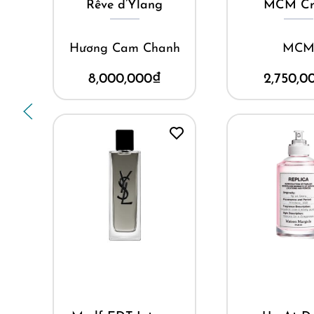
Rêve d’Ylang
MCM Cr
Hương Cam Chanh
MC
8,000,000
₫
2,750,0
Mua ngay
Mua ng