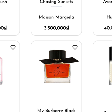
ush
Chasing Sunsets
Avo
M
Maison Margiela
Hư
00
₫
3,500,000
₫
40,
Mua ngay
ay
M
My Burberry Black