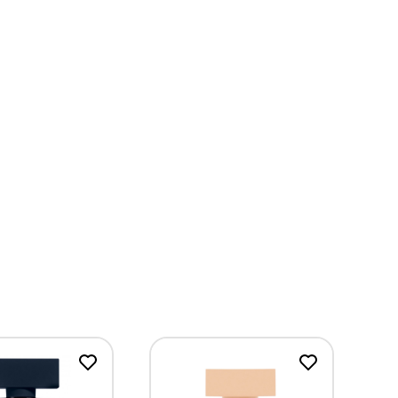
g mà phụ nữ yêu nhất trên đời: Hoa hồng để cho ra
ững phiên bản trước đây với ngàn bông mẫu đơn và