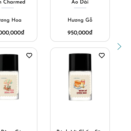
n Charmed
Áo Dài
ơng Hoa
Hương Gỗ
000,000
₫
950,000
₫
ua ngay
Mua ngay