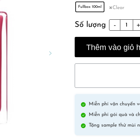
Fullbox 100ml
Clear
Fleur
Số lượng
Musc
quantity
Thêm vào giỏ 
Miễn phí vận chuyển vớ
Miễn phí gói quà và ch
Tặng sample thử mùi n