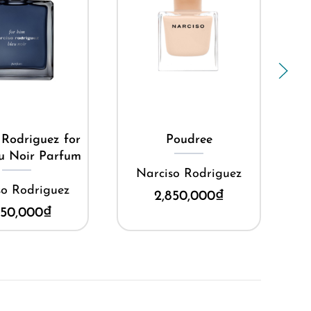
ua ngay
Mua ngay
 Rodriguez for
Poudree
Na
u Noir Parfum
Narciso Rodriguez
so Rodriguez
2,850,000
₫
750,000
₫