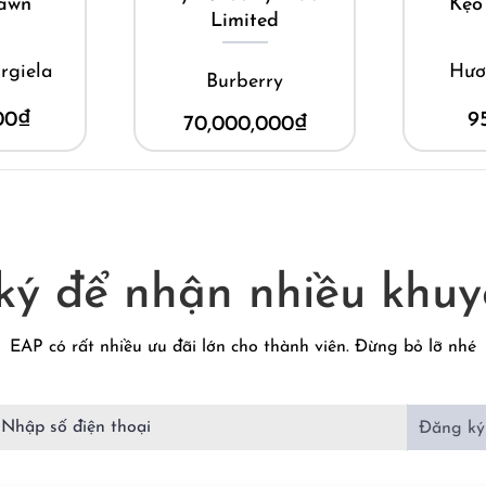
awn
Kẹo
Limited
rgiela
Hươ
Burberry
00
₫
9
70,000,000
₫
ký để nhận nhiều khuy
EAP có rất nhiều ưu đãi lớn cho thành viên. Đừng bỏ lỡ nhé
Đăng ký