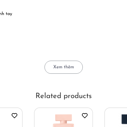
nh tay
Xem thêm
o, muốn hoà quyện. Narciso quyện xạ hương với loài hoa hồn
Related products
 như vậy, Fleur Musc có phần nhẹ nhõm và thanh thoát hơn nh