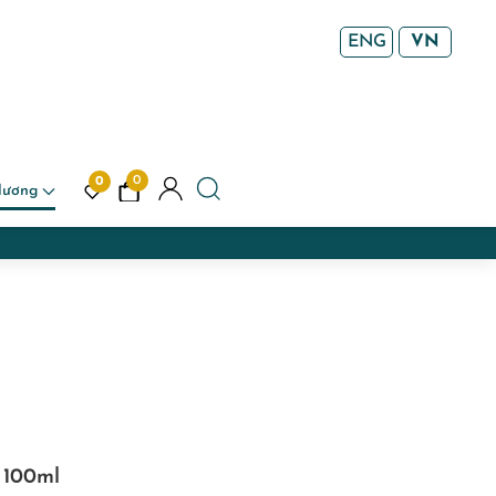
ENG
VN
0
0
Hương
x 100ml