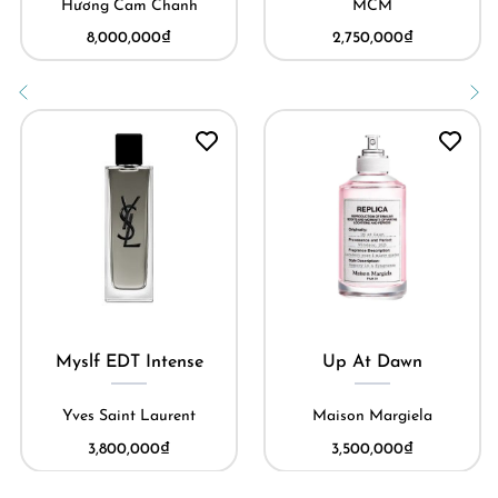
Hương Cam Chanh
MCM
8,000,000
₫
2,750,000
₫
Myslf EDT Intense
Up At Dawn
Yves Saint Laurent
Maison Margiela
3,800,000
₫
3,500,000
₫