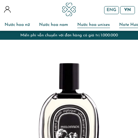
ENG
VN
Nước hoa nữ
Nước hoa nam
Nước hoa unisex
Note Hư
.000.000
Miễn phí gói quà và chuẩn bị thiệp với đơn h