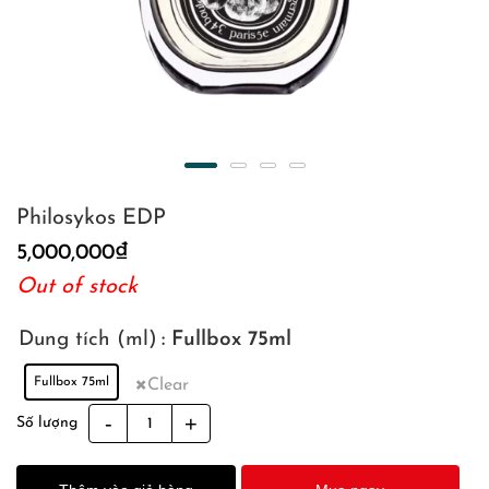
Philosykos EDP
5,000,000
₫
Out of stock
Dung tích (ml)
: Fullbox 75ml
Fullbox 75ml
Clear
Philosykos
Số lượng
EDP
quantity