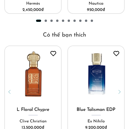
Hermès
Nautica
2,450,000
₫
950,000
₫
Có thể bạn thích
L Floral Chypre
Blue Talisman EDP
Clive Christian
Ex Nihilo
13,500,000
₫
9,200,000
₫