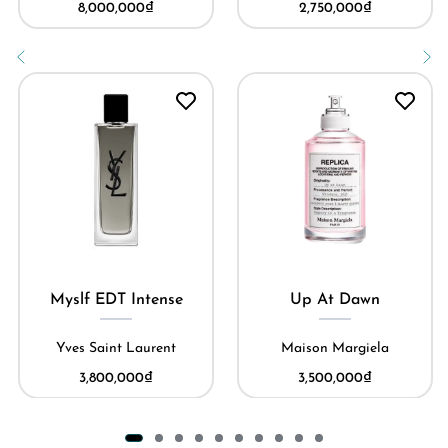
8,000,000
₫
2,750,000
₫
Myslf EDT Intense
Up At Dawn
Yves Saint Laurent
Maison Margiela
3,800,000
₫
3,500,000
₫