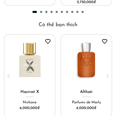
2,750,000
₫
Có thể bạn thích
Hacivat X
Althaïr
Nishane
Parfums de Marly
6,000,000
₫
6,000,000
₫