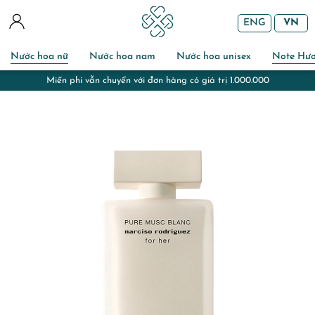
ENG
VN
Nước hoa nữ
Nước hoa nam
Nước hoa unisex
Note Hư
ng có giá trị 1.000.000
Miễn phí gói quà và chuẩn bị 