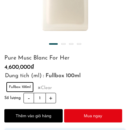
Pure Musc Blanc For Her
4,600,000
₫
Dung tích (ml)
: Fullbox 100ml
Fullbox 100ml
Clear
Pure
Số lượng
Musc
Blanc
Thêm vào giỏ hàng
Mua ngay
For
Her