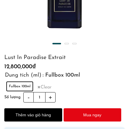
Lust In Paradise Extrait
12,800,000
₫
Dung tích (ml)
: Fullbox 100ml
Fullbox 100ml
Clear
Lust
Số lượng
In
Paradise
Thêm vào giỏ hàng
Mua ngay
Extrait
quantity