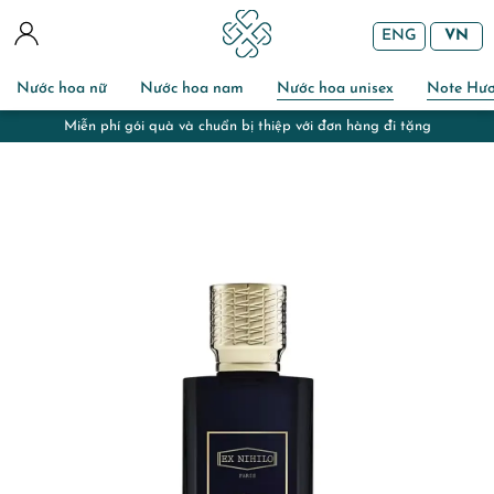
ENG
VN
Nước hoa nữ
Nước hoa nam
Nước hoa unisex
Note Hư
Miễn phí gói quà và chuẩn bị thiệp với đơn hàng đi tặng