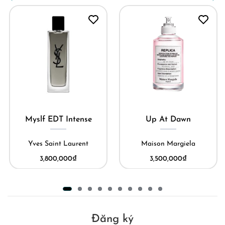
Myslf EDT Intense
Up At Dawn
Yves Saint Laurent
Maison Margiela
3,800,000
₫
3,500,000
₫
Đăng ký