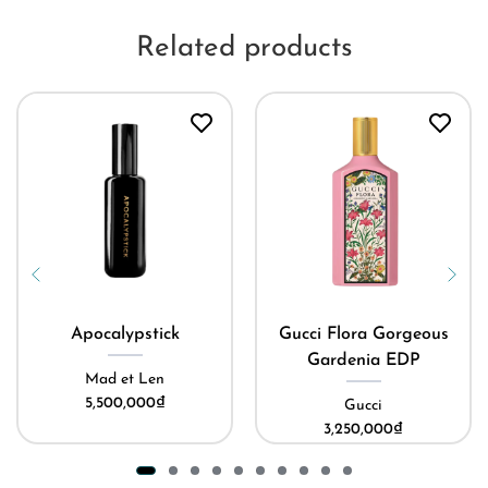
Related products
Apocalypstick
Gucci Flora Gorgeous
Gardenia EDP
Mad et Len
5,500,000
₫
Gucci
3,250,000
₫