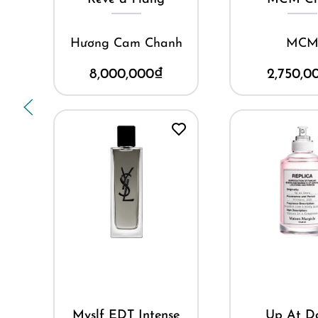
h
MCM
Maison Ma
2,750,000
₫
3,500,0
Mua ng
Mua ngay
My Burberr
e
Up At Dawn