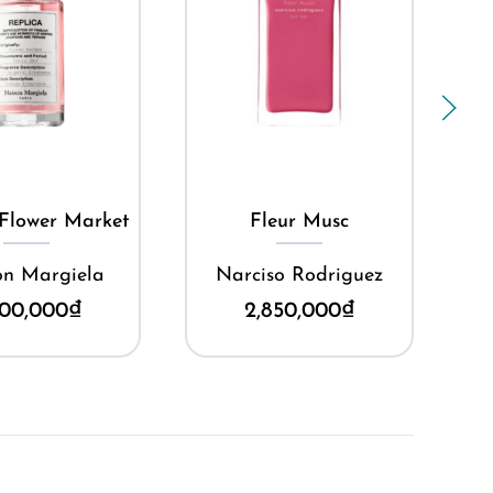
Mua ngay
Mua ngay
leur Musc
Delina
so Rodriguez
Parfums de Marly
850,000
₫
6,000,000
₫