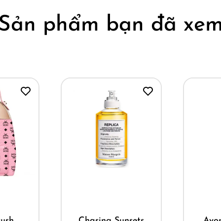
Sản phẩm bạn đã xe
ay
Mua ngay
M
nsets
Avon Charmed