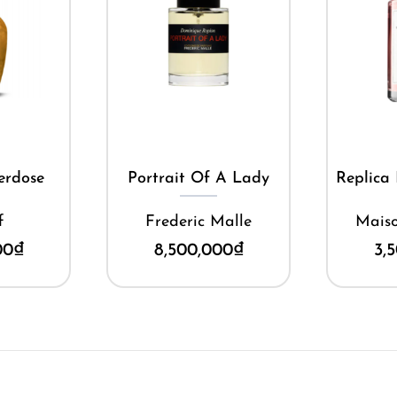
ay
Mua ngay
 A Lady
Replica Flower Market
F
Malle
Maison Margiela
Narci
00
₫
3,500,000
₫
2,