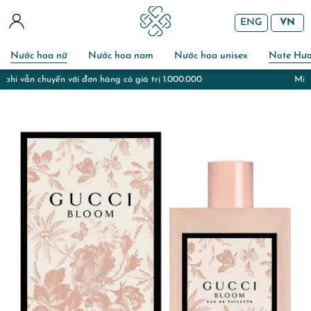
ENG
VN
Nước hoa nữ
Nước hoa nam
Nước hoa unisex
Note Hư
Miễn phí gói quà và chuẩn bị thiệp với đơn hàng đi tặng