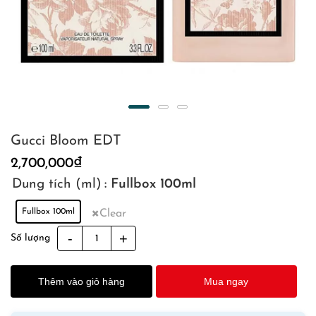
Gucci Bloom EDT
2,700,000
₫
Dung tích (ml)
: Fullbox 100ml
Fullbox 100ml
Clear
Gucci
Số lượng
Bloom
EDT
Thêm vào giỏ hàng
Mua ngay
quantity