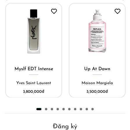
Myslf EDT Intense
Up At Dawn
Yves Saint Laurent
Maison Margiela
3,800,000
₫
3,500,000
₫
Đăng ký