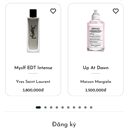
Myslf EDT Intense
Up At Dawn
Yves Saint Laurent
Maison Margiela
3,800,000
₫
3,500,000
₫
Đăng ký