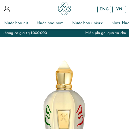
ENG
VN
Nước hoa nữ
Nước hoa nam
Nước hoa unisex
Note Hư
Miễn phí gói quà và chuẩn bị thiệp với đơn hàng đi tặng