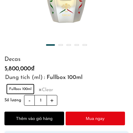
Decas
5,800,000
₫
Dung tích (ml)
: Fullbox 100ml
Fullbox 100ml
Clear
Decas
Số lượng
quantity
Thêm vào giỏ hàng
Mua ngay