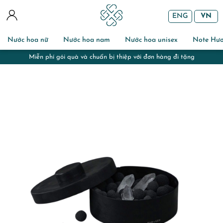
ENG
VN
Nước hoa nữ
Nước hoa nam
Nước hoa unisex
Note Hư
Miễn phí gói quà và chuẩn bị thiệp với đơn hàng đi tặng