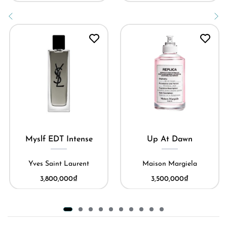
Myslf EDT Intense
Up At Dawn
Yves Saint Laurent
Maison Margiela
3,800,000
₫
3,500,000
₫