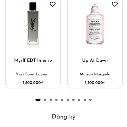
Myslf EDT Intense
Up At Dawn
Yves Saint Laurent
Maison Margiela
3,800,000
₫
3,500,000
₫
Đăng ký