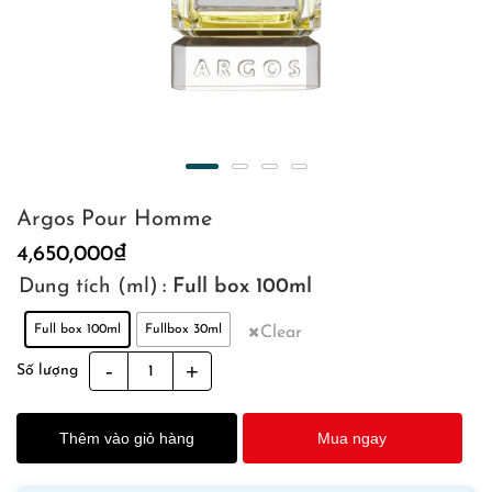
Argos Pour Homme
4,650,000
₫
Dung tích (ml)
: Full box 100ml
Full box 100ml
Fullbox 30ml
Clear
Argos
Số lượng
Pour
Homme
Thêm vào giỏ hàng
Mua ngay
quantity