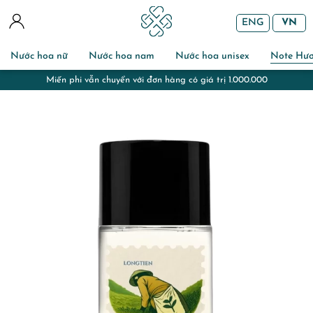
ENG
VN
Nước hoa nữ
Nước hoa nam
Nước hoa unisex
Note Hư
Miễn phí gói quà và chuẩn bị thiệp với đơn hàng đi tặng