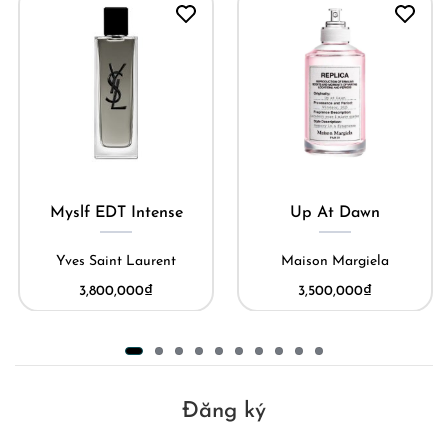
Myslf EDT Intense
Up At Dawn
Yves Saint Laurent
Maison Margiela
3,800,000
₫
3,500,000
₫
Đăng ký