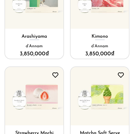
Arashiyama
Kimono
d’Annam
d’Annam
3,850,000
₫
3,850,000
₫
Strawberry Mochi
Matcha Soft Serve