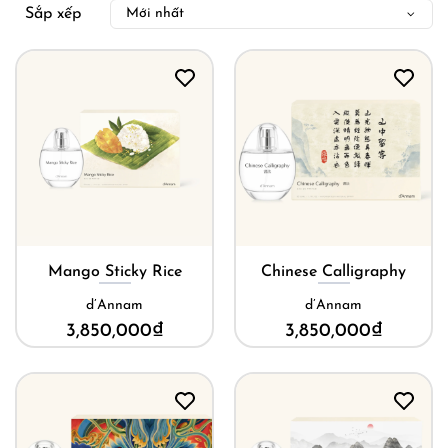
Sắp xếp
Mango Sticky Rice
Chinese Calligraphy
d’Annam
d’Annam
3,850,000
₫
3,850,000
₫