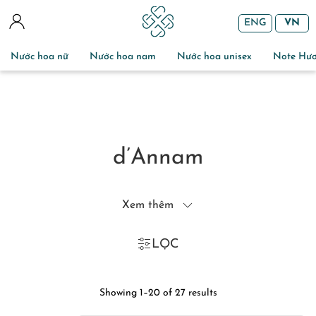
ENG
VN
Nước hoa nữ
Nước hoa nam
Nước hoa unisex
Note Hư
d’Annam
Xem thêm
LỌC
Showing 1–20 of 27 results