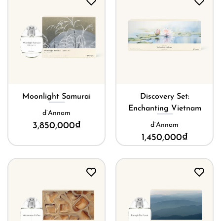
Moonlight Samurai
Discovery Set:
Enchanting Vietnam
d’Annam
3,850,000
₫
d’Annam
1,450,000
₫