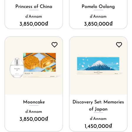
Princess of China
Pomelo Oolong
d’Annam
d’Annam
3,850,000
₫
3,850,000
₫
Mooncake
Discovery Set: Memories
of Japan
d’Annam
3,850,000
₫
d’Annam
1,450,000
₫