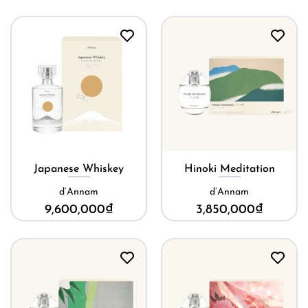
Japanese Whiskey
Hinoki Meditation
d’Annam
d’Annam
9,600,000
₫
3,850,000
₫