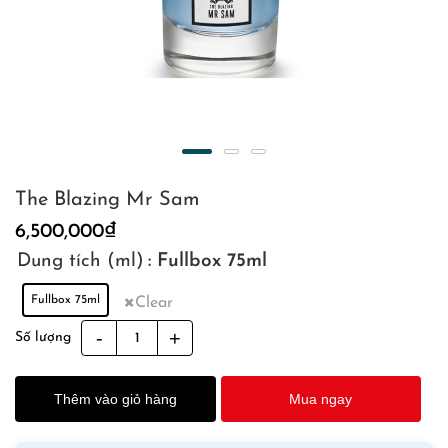
The Blazing Mr Sam
6,500,000
₫
Dung tích (ml)
: Fullbox 75ml
Fullbox 75ml
Clear
The
Số lượng
Blazing
Mr
Thêm vào giỏ hàng
Mua ngay
Sam
quantity