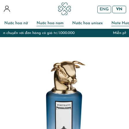
ENG
VN
Nước hoa nữ
Nước hoa nam
Nước hoa unisex
Note Hư
Miễn phí gói quà và chuẩn bị thiệp với đơn hàng đi tặng