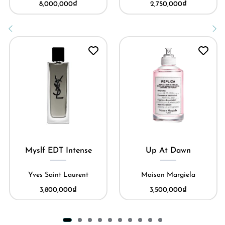
8,000,000
₫
2,750,000
₫
Myslf EDT Intense
Up At Dawn
Yves Saint Laurent
Maison Margiela
3,800,000
₫
3,500,000
₫