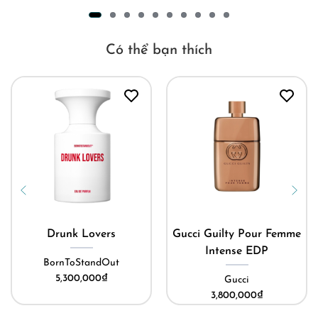
Có thể bạn thích
Drunk Lovers
Gucci Guilty Pour Femme
Intense EDP
BornToStandOut
5,300,000
₫
Gucci
3,800,000
₫