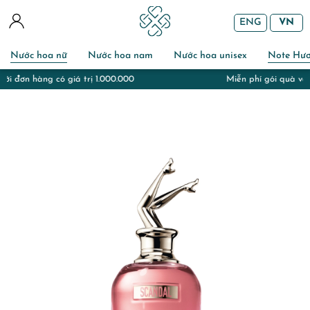
ENG
VN
Nước hoa nữ
Nước hoa nam
Nước hoa unisex
Note Hư
Miễn phí gói quà và chuẩn bị thiệp với đơn hàng đi tặng