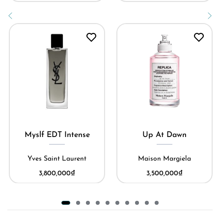
Myslf EDT Intense
Up At Dawn
Yves Saint Laurent
Maison Margiela
3,800,000
₫
3,500,000
₫