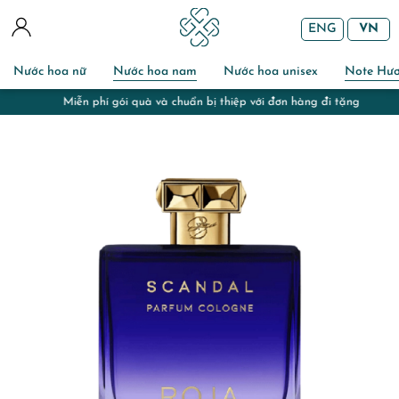
ENG
VN
Nước hoa nữ
Nước hoa nam
Nước hoa unisex
Note Hư
Miễn phí gói quà và chuẩn bị thiệp với đơn hàng đi tặng