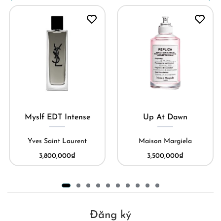
My Burberry Black
e
Up At Dawn
Limited
Maison Margiela
Burberry
3,500,000
₫
70,000,000
₫
Đăng ký