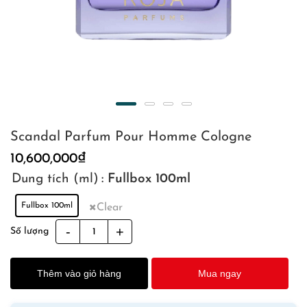
Scandal Parfum Pour Homme Cologne
10,600,000
₫
Dung tích (ml)
: Fullbox 100ml
Fullbox 100ml
Clear
Scandal
Số lượng
Parfum
Pour
Thêm vào giỏ hàng
Mua ngay
Homme
Cologne