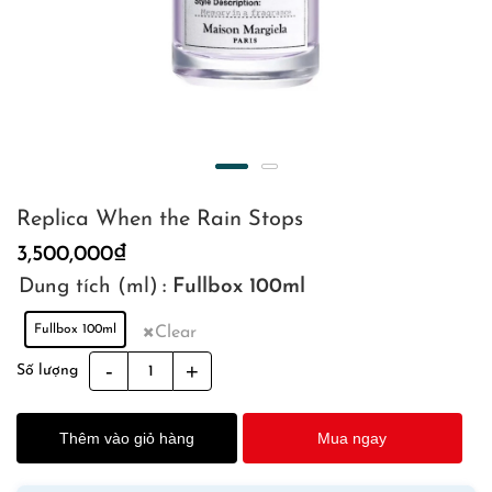
Replica When the Rain Stops
3,500,000
₫
Dung tích (ml)
: Fullbox 100ml
Fullbox 100ml
Clear
Replica
Số lượng
When
the
Thêm vào giỏ hàng
Mua ngay
Rain
Stops