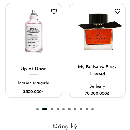
My Burberry Black
Up At Dawn
Limited
Maison Margiela
Burberry
3,500,000
₫
70,000,000
₫
Đăng ký