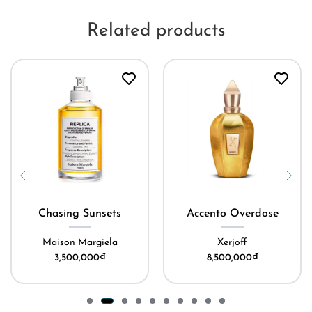
Related products
Chasing Sunsets
Accento Overdose
Maison Margiela
Xerjoff
3,500,000
₫
8,500,000
₫