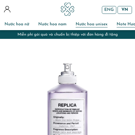
ENG
VN
Nước hoa nữ
Nước hoa nam
Nước hoa unisex
Note Hư
Miễn phí gói quà và chuẩn bị thiệp với đơn hàng đi tặng