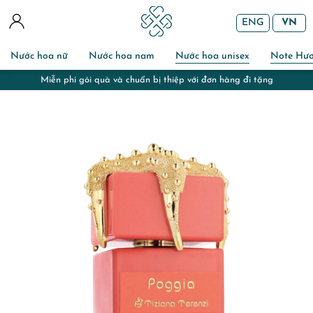
ENG
VN
Nước hoa nữ
Nước hoa nam
Nước hoa unisex
Note Hư
Miễn phí gói quà và chuẩn bị thiệp với đơn hàng đi tặng