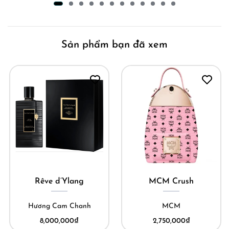
Sản phẩm bạn đã xem
MCM Crush
Chasing Sunsets
MCM
Maison Margiela
2,750,000
₫
3,500,000
₫