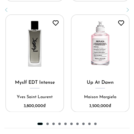
My Burberry Black
Up At Dawn
Limited
Maison Margiela
Burberry
3,500,000
₫
70,000,000
₫