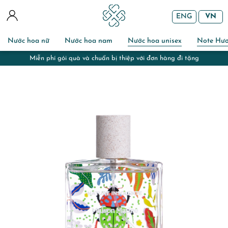
ENG
VN
Nước hoa nữ
Nước hoa nam
Nước hoa unisex
Note Hư
Miễn phí gói quà và chuẩn bị thiệp với đơn hàng đi tặng