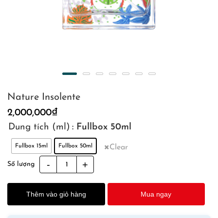
Nature Insolente
2,000,000
₫
Dung tích (ml)
: Fullbox 50ml
Fullbox 15ml
Fullbox 50ml
Clear
Nature
Số lượng
Insolente
quantity
Thêm vào giỏ hàng
Mua ngay