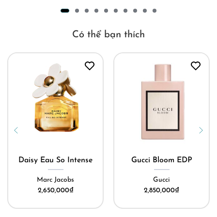
Có thể bạn thích
Gucci Bloom EDP
Late Harvest
Gucci
Fort & Manlé
2,850,000
₫
6,500,000
₫