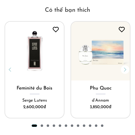
Có thể bạn thích
Feminité du Bois
Phu Quoc
Serge Lutens
d’Annam
2,600,000
₫
3,850,000
₫