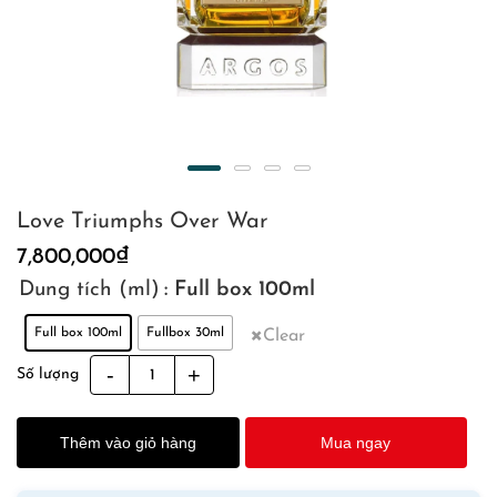
Love Triumphs Over War
7,800,000
₫
Dung tích (ml)
: Full box 100ml
Full box 100ml
Fullbox 30ml
Clear
Love
Số lượng
Triumphs
Over
Thêm vào giỏ hàng
Mua ngay
War
quantity