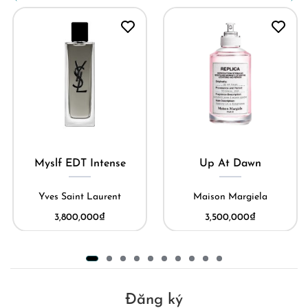
Myslf EDT Intense
Up At Dawn
Yves Saint Laurent
Maison Margiela
3,800,000
₫
3,500,000
₫
Đăng ký