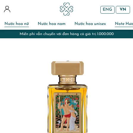
ENG
VN
Nước hoa nữ
Nước hoa nam
Nước hoa unisex
Note Hư
Miến phi vẫn chuyển với đơn hàng có giá trị 1.000.000