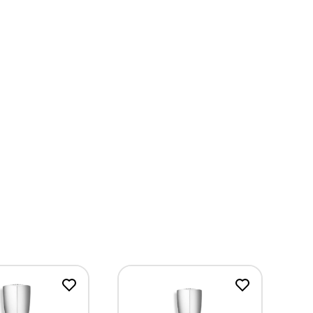
hình tượng người đàn ông hiện đại với sự tinh tế,
, tinh khiết, khơi dậy năng lượng như buổi sáng