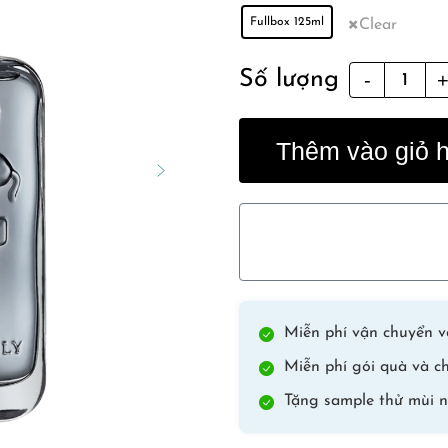
Fullbox 125ml
Clear
Castley
Số lượng
quantity
Thêm vào giỏ 
Miễn phí vận chuyển vớ
Miễn phí gói quà và ch
Tặng sample thử mùi n