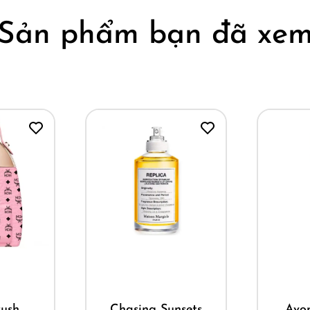
Sản phẩm bạn đã xe
ay
Mua ngay
M
ush
Chasing Sunsets
Avo