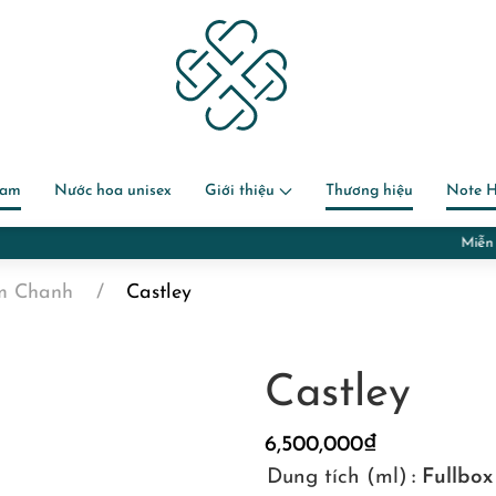
nam
Nước hoa unisex
Giới thiệu
Thương hiệu
Note 
Miễn phí gói quà và chuẩn bị thiệp với đơn hàng đi tặng
m Chanh
Castley
Castley
6,500,000
₫
Dung tích (ml)
: Fullbo