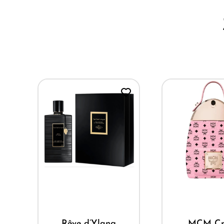
Mua ngay
Mua ng
Rêve d’Ylang
MCM Cr