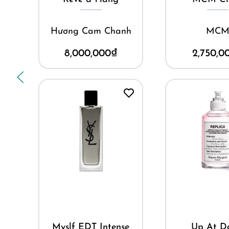
Hương Cam Chanh
MC
8,000,000
₫
2,750,0
Mua ngay
Mua ng
Myslf EDT Intense
Up At D