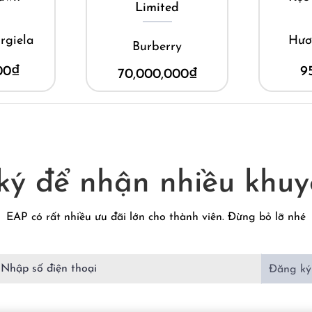
Limited
rgiela
Hươ
Burberry
00
₫
9
70,000,000
₫
ký để nhận nhiều khuy
EAP có rất nhiều ưu đãi lớn cho thành viên. Đừng bỏ lỡ nhé
Đăng ký