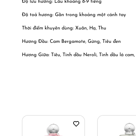
Độ lưu hương: Lâu khoảng 8-9 tiếng
Độ toả hương: Gần trong khoảng một cánh tay
Thời điểm khuyên dùng: Xuân, Hạ, Thu
Hương Đầu: Cam Bergamote, Gừng, Tiêu đen
Hương Giữa: Tiêu, Tinh dầu Neroli, Tinh dầu lá cam,
Hương Cuối: Gỗ Akilaga, Labdanum, Nhựa cây
Castley | New 2025 PDM
Có những người đàn ông khiến bạn yên tâm ngay từ
Không cần nói nhiều, không cần cười quá, chỉ đơn gi
Castley của Parfums de Marly mang đúng cảm giác
Được lấy cảm hứng từ tinh thần khám phá và phiêu l
tự tin và khao khát chinh phục những mục tiêu mới
đầu tuần khi bạn sẵn sàng bắt tay vào việc.
Không kiểu tươi trẻ bốc đồng, mà là thứ tươi của ng