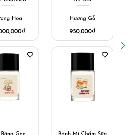
ơng Hoa
Hương Gỗ
000,000
₫
950,000
₫
ua ngay
Mua ngay
 Bông Gòn
Bánh Mì Chấm Sữa