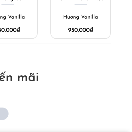
ng Vanilla
Hương Vanilla
50,000
₫
950,000
₫
ến mãi