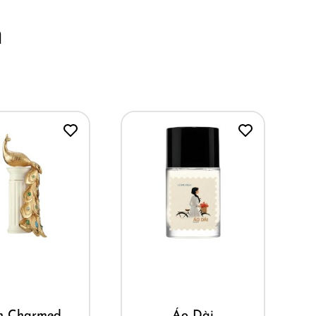
m
ua ngay
Mua ngay
n Charmed
Áo Dài