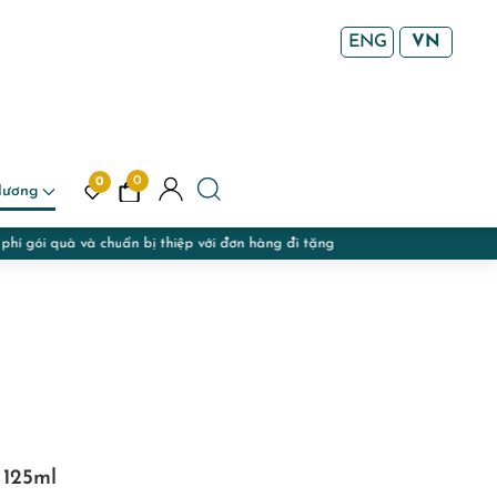
ENG
VN
0
0
Hương
x 125ml