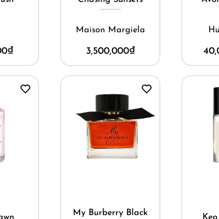
M
Maison Margiela
Hư
00
₫
3,500,000
₫
40,
Mua ngay
ay
M
My Burberry Black
awn
Kẹo