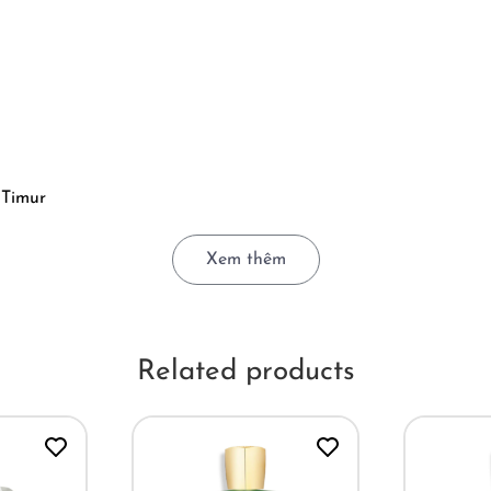
 Timur
Xem thêm
 ánh nhìn đầu tiên.
ản là… đáng tin.
Related products
 đó.
ưu của những nhà thám hiểm người Pháp thế kỷ 18, Castley là 
. Mùi hương mở ra bằng hỗn hợp cam chanh và gừng tươi, sáng
ười đã biết cách tiết chế – tươi mà điềm đạm.