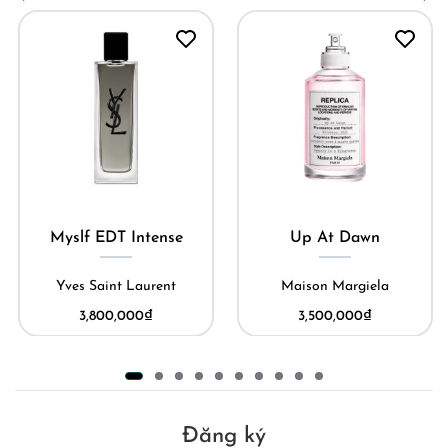
Myslf EDT Intense
Up At Dawn
Yves Saint Laurent
Maison Margiela
3,800,000
₫
3,500,000
₫
Đăng ký