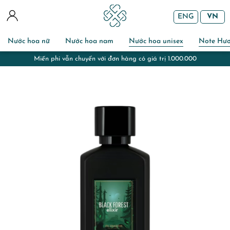
ENG
VN
Nước hoa nữ
Nước hoa nam
Nước hoa unisex
Note Hư
với đơn hàng có giá trị 1.000.000
Miễn phí gói quà và 