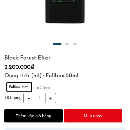
Black Forest Elixir
2,200,000
₫
Dung tích (ml)
: Fullbox 50ml
Fullbox 50ml
Clear
Black
Số lượng
Forest
Elixir
Thêm vào giỏ hàng
Mua ngay
quantity